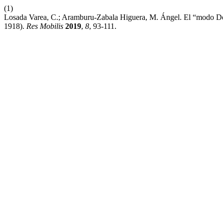
(1)
Losada Varea, C.; Aramburu-Zabala Higuera, M. Ángel. El “modo De
1918).
Res Mobilis
2019
,
8
, 93-111.