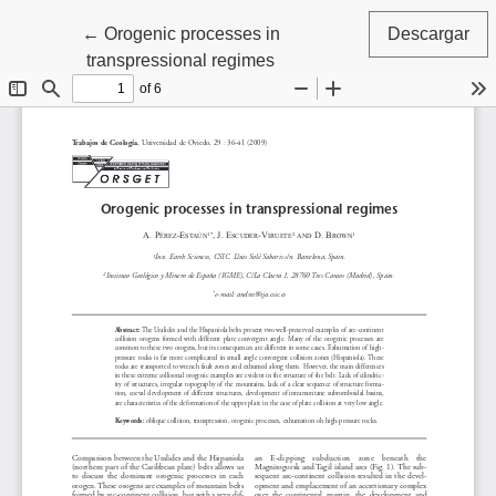
Volver a los detalles del artículo
←
Orogenic processes in
Descargar
transpressional regimes