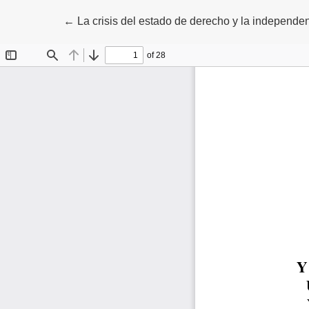
Volver a los detalles del artículo
←
La crisis del estado de derecho y la independenci