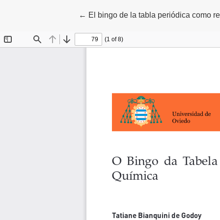
Volver a los detalles del artículo
←
El bingo de la tabla periódica como r