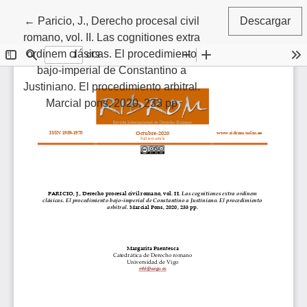
Volver a los detalles del artículo
←
Paricio, J., Derecho procesal civil
Descargar
romano, vol. II. Las cognitiones extra
ordinem clásicas. El procedimiento
bajo-imperial de Constantino a
Justiniano. El procedimiento arbitral.
Marcial pons, 2020, 233 pp