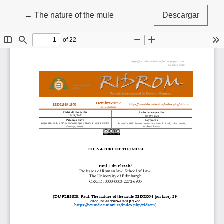
Volver a los detalles del artículo
←
The nature of the mule
Descargar