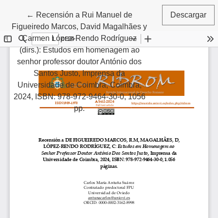
Volver a los detalles del artículo
←
Recensión a Rui Manuel de
Descargar
Figueiredo Marcos, David Magalhães y
Carmen López-Rendo Rodríguez
(dirs.): Estudos em homenagem ao
senhor professor doutor António dos
Santos Justo, Imprensa da
Universidade de Coimbra, Coimbra,
2024, ISBN: 978-972-9464-30-0, 1056
pp.