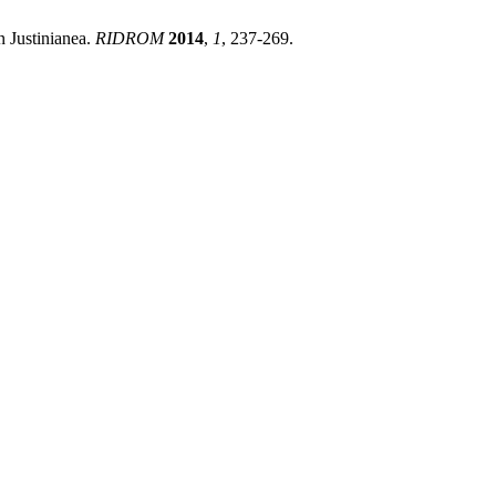
n Justinianea.
RIDROM
2014
,
1
, 237-269.