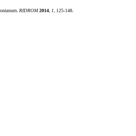
ronianum.
RIDROM
2014
,
1
, 125-148.