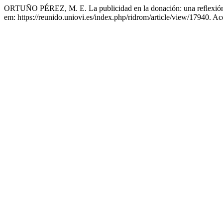
ORTUÑO PÉREZ, M. E. La publicidad en la donación: una reflexión s
em: https://reunido.uniovi.es/index.php/ridrom/article/view/17940. A