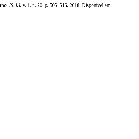
ano
,
[S. l.]
, v. 1, n. 20, p. 505–516, 2018. Disponível em: