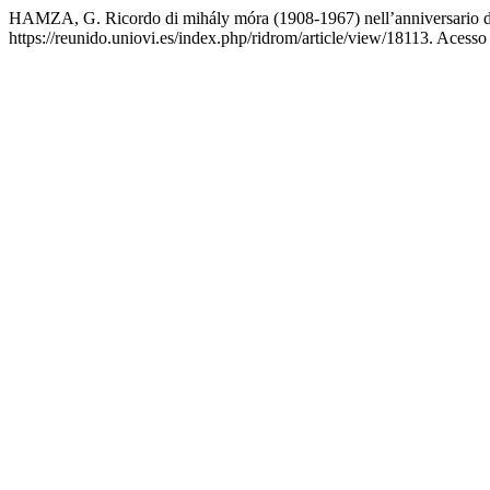
HAMZA, G. Ricordo di mihály móra (1908-1967) nell’anniversario de
https://reunido.uniovi.es/index.php/ridrom/article/view/18113. Acesso