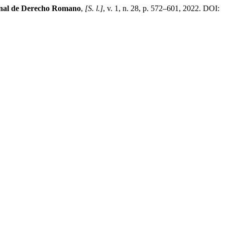
nal de Derecho Romano
,
[S. l.]
, v. 1, n. 28, p. 572–601, 2022. DOI: