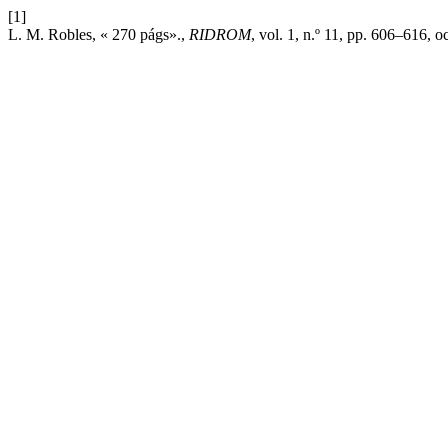
[1]
L. M. Robles, « 270 págs».,
RIDROM
, vol. 1, n.º 11, pp. 606–616, o