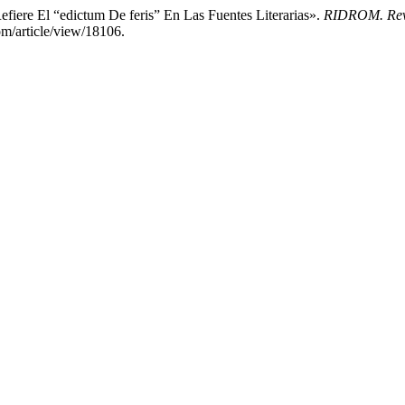
iere El “edictum De feris” En Las Fuentes Literarias».
RIDROM. Revi
om/article/view/18106.