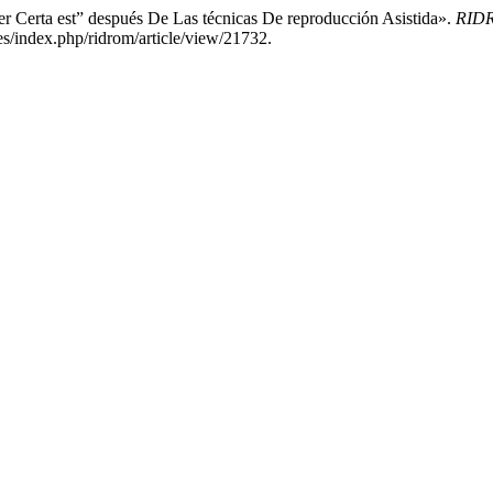
r Certa est” después De Las técnicas De reproducción Asistida».
RIDR
es/index.php/ridrom/article/view/21732.