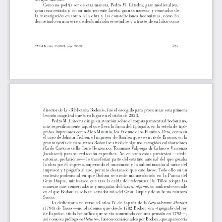
Como no podría ser de otra manera, Pedro M. Cátedra, gran medievalista, 
gran  renacentista  y,  en  su  más  reciente  faceta,  gran  conocedor  y  renovador  de  
la  investigación  en  torno  a  la  obra  y  las  constelaciones  bodonianas,  como  ha  
demostrado en una serie de deslumbradores estudios y a través de su labor como 
393
CESXVIII
, núm. 35 (2025), págs. 393-396
director de la «Biblioteca Bodoni», fue el escogido para pronunciar esta primera 
lección magistral que tuvo lugar en el otoño de 2023.
Pedro M. Cátedra dirige su atención sobre el corpus paratextual bodoniano, 
más específicamente aquel que lleva la firma del tipógrafo, en la estela de tipó
-
grafos-impresores como Aldo Manuzio, los Etienne o los Plantino. Pero, como en 
el caso de Johann Froben, el impresor de Basilea que se sirvió de Erasmo, en la 
gran mayoría de estos textos Bodoni se sirvió de algunos escogidos colaboradores 
(Carlo Castone della Torre Rezzonico, Tommaso Valperga di Caluso o Vincenzo 
Jacobacci)  para  su  redacción  específica.  No  en  vano  estos  paratextos  —dedi
-
catorias, prefaciones— le transferían parte del estatuto autorial del que gozaba 
la obra por él impresa, superando el anonimato y la subordinación al autor del 
impresor y tipógrafo al uso, por más destacado que este fuese. Todo ello en un 
contexto  profesional  en  que  Bodoni  se  siente  minusvalorado  en  la  Parma  del  
Gran  Duque,  miniestado  que  tras  la  caída  del  reformista  Du  Tillot  adopta  las  
maneras más conservadoras y mojigatas del 
Ancien régime
, un ambiente cerrado 
en el que Bodoni es solo un servidor más del Gran Duque y de su beato ministro 
Sacco.
Gerusalemme liberata
La dedicatoria en verso a Carlos IV de España de la 
(1794) de Tasso —no olvidemos que desde 1782 Bodoni era «tipógrafo del rey 
de España», título honorífico que se vio aumentado con una pensión en 1792—, 
al lettore
así como su prólogo «
», fueron comisionados por Bodoni, que aparecería 