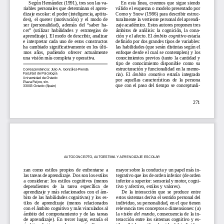
Según Hernández (1991), tres son las va-
En  esta  línea,  creemos  que  sigue  siendo
riables personales que determinan el apren-
válido el esquema o modelo presentado por
dizaje escolar: el poder (inteligencia, aptitu-
Corno y Snow (1986) para describir estruc-
des),  el  querer  (motivación)  y  el  modo  de
turalmente la vertiente personal del aprendi-
ser  (personalidad),  además  del  “saber  ha-
zaje académico. Estos autores proponen tres
cer”  (utilizar  habilidades  y  estrategias  de
ámbitos  de  análisis:  la  cognición,  la  cona-
aprendizaje). El modo de describir, analizar
ción y el afecto. El 
ámbito cognitivo
estaría
e  interpretar  cada  uno  de  estos  constructos
definido por dos grandes tipos de variables:
ha cambiado significativamente en los últi-
las habilidades (que serán distintas según el
mos  años,  pudiendo  ofrecer  actualmente
enfoque desde el cual se contemplen) y los
una visión más completa y operativa.
conocimientos  previos  (tanto  la  cantidad  y
tipo  de  conocimiento  disponible  como  su
estructuración y funcionalidad en la memo-
Correspondencia: Julio A. González-Pienda
ria).  El  
ámbito  conativo
estaría  integrado
Facultad de Psicología
Universidad de Oviedo
por  aquellas  características  de  la  persona
Plaza Feijoo, s/n.
que  con  el  paso  del  tiempo  se  conceptuali-
33003 Oviedo (Spain)
271
AUTOCONCEPTO, AUTOESTIMA Y APRENDIZAJE ESCOLAR
zan  como  estilos  propios  de  enfrentarse  a
mayor sobre la conducta y un papel más in-
las tareas de aprendizaje. Dos son los estilos
tegrativo que los de orden inferior (de orden
a  considerar:  los  estilos  cognitivos  (menos
inferior a superior: sensorial y motor, cogni-
dependientes   de   la   tarea   específica   de
tivo y afectivo, estilos y valores).
aprendizaje  y  más  relacionados  con  el  ám-
De  la  interacción  que  se  produce  entre
bito de las habilidades cognitivas) y los es-
estos sistemas deriva el sentido personal del
tilos  de  aprendizaje  (menos  relacionados
individuo, su personalidad, en el que tienen
con el ámbito cognitivo y más vinculados al
relevancia tres conceptos o dimensiones: (a)
ámbito  del  comportamiento  y  de  las  tareas
la 
visión del mundo
, consecuencia de la in-
de  aprendizaje).  En  tercer  lugar,  estaría  el
teracción entre los sistemas cognitivo y es-
ámbito  afectivo
en  el  que,  según  Corno  y
tilos,  (b)  los  
estilos  de  vida
del  individuo,