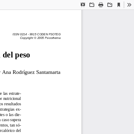
Current
Presentation
Open
Print
Download
To
View
Mode
ISSN 0214 - 9915 CODEN PSOTEG
Copyright © 2005 Psicothema
 del peso
 Ana Rodríguez Santamarta
 las estrate-
r nutricional
os resultados
trategias ex-
es o las die-
n caso supera
ntos, tan só-
rcalórico del