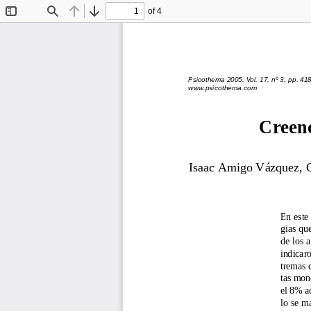
of 4
Toggle
Find
Previous
Next
Sidebar
Psicothema 2005. Vol. 17, nº 3, pp. 41
www.psicothema.com
Creenc
Isaac Amigo Vázquez, 
En este 
gias que
de los 
indicaro
tremas q
tas mon
el 8% ad
lo se m