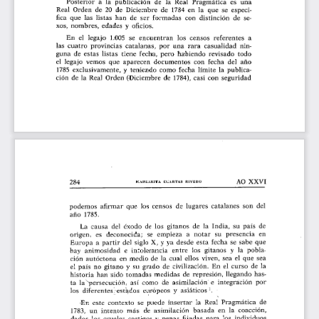
Real Orden de 20 de Diciembre de 1784 en la que se especi-
fica que las listas han de ser formadas con distinción de se-
xos, nombres, edades y oficios.
En el legajo 1.005 se encuentran los censos referentes a
las cuatro provincias catalanas, por una rara casualidad nin-
guna de estas listas tiene fecha, pero habiendo revisado todo
el legajo vemos que aparecen documentos con fecha del ario
1785 exclusivamente, y teniendo como fecha limite la publica-
ción de la Real Orden (Diciembre de 1784), casi con seguridad
AO XXVI
284
MARGARITA CUARTAS RIVERO
podemos afirmar que los censos de lugares catalanes son del
ario 1785.
La causa del éxodo de los gitanos de la India, su país de
origen, es deconocida; se empieza a notar su presencia en
Europa a partir del siglo X, y ya desde esta fecha se sabe que
hay animosidad e intolerancia entre los gitanos y la pobla-
ción autóctona •en medio de la cual ellos viven, sea el que sea
el país no gitano y su grado de c•vilización. En el curso de la
historia han sido tomadas medidas de represión, llegando has-
e integración por
ta la -persecución, así •como de asimilación
los diferentes•estados europeos y asiáticos t.
.En este contexto se puede insertar la Real Pragmática de
1783, un intento más de asimilación basada en la coacción,
dados los crueles castigos y penas fijadas para los individuos