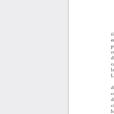
t
e
p
c
d
c
l
L
d
c
d
c
h