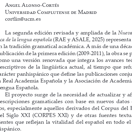
Angel Alonso-Cortés
Universidad Complutense de Madrid
cortlin@ucm.es
La segunda edición revisada y ampliada de la 
Nueva
ica de la lengua española
 (RAE y ASALE, 2025) representa 
n la tradición gramatical académica. A más de una décad
ublicación de la primera edición (2009-2011), la obra se 
omo  una  versión  renovada  que  integra  los  avances  teór
escriptivos  de  la  lingüística  actual,  al  tiempo  que  refu
arácter panhispánico que define las publicaciones conju
a Real Academia Española y la Asociación de Academia
engua Española.
El proyecto surge de la necesidad de actualizar y afi
escripciones  gramaticales  con  base  en  nuevos  datos 
os, especialmente aquellos derivados del Corpus del 
el Siglo XXI (CORPES XXI) y de otras fuentes textu
ientes que reflejan la vitalidad del español en todo el
ispánico.