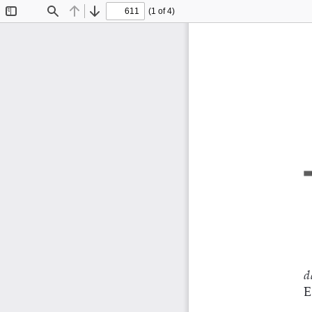
(1 of 4)
Toggle
Find
Previous
Next
Sidebar
d
E