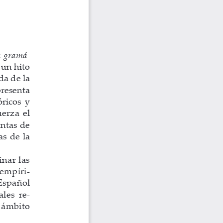
 gramá
-
un hito 
a de la 
presenta 
icos  y  
erza  el  
ntas de 
s de la 
nar las 
 empíri
-
Español 
ales re
-
 ámbito 