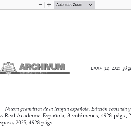
Zoom
Zoom
Out
In
LXXV (II), 2025, págs
Nueva gramática de la lengua española
. 
Edición revisada 
a, 
Real Academia Española,
3  volúmenes,  4928  págs.,  
spasa
, 
2025, 4928 págs.