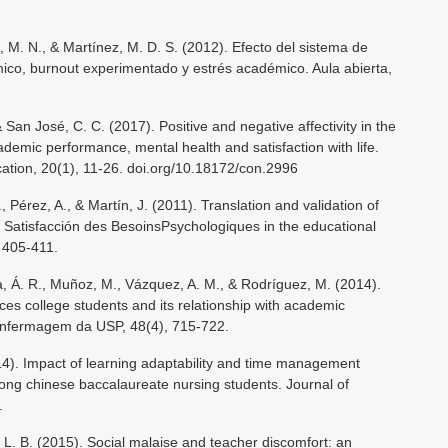
z, M. N., & Martínez, M. D. S. (2012). Efecto del sistema de
co, burnout experimentado y estrés académico. Aula abierta,
 San José, C. C. (2017). Positive and negative affectivity in the
cademic performance, mental health and satisfaction with life.
ation, 20(1), 11-26. doi.org/10.18172/con.2996
 Pérez, A., & Martín, J. (2011). Translation and validation of
e Satisfacción des BesoinsPsychologiques in the educational
, 405-411.
, Á. R., Muñoz, M., Vázquez, A. M., & Rodríguez, M. (2014).
nces college students and its relationship with academic
Enfermagem da USP, 48(4), 715-722.
(2014). Impact of learning adaptability and time management
ng chinese baccalaureate nursing students. Journal of
.
, L. B. (2015). Social malaise and teacher discomfort: an