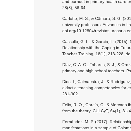
and burnout in primary health care pr
28(3), 56-64.
Carlotto, M. S., & Câmara, S. G. (20
university professors. Advances in L
doi.org/10.12804/revistas.urosario.e
Cassullo, G. L., & García, L. (2015)
Relationship with the Coping in Futur
Teacher Training, 18(1), 213-228. do
Díaz, C. A. G., Tabares, S. J., & Oro
primary and high school teachers. Ps
Dios, I., Calmaestra, J., & Rodríguez,
didactic teaching competencies for e
281-302.
Felix, R. O., García, C., & Mercado i
from the theory. CULCyT, 64(1), 31-4
Fernández, M. P. (2017). Relationsh
manifestations in a sample of Colomb