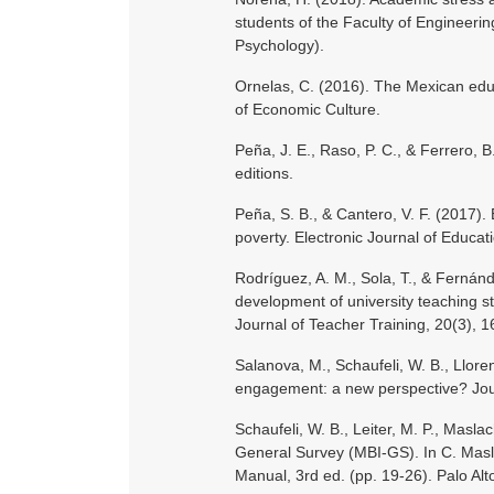
students of the Faculty of Engineering
Psychology).
Ornelas, C. (2016). The Mexican educ
of Economic Culture.
Peña, J. E., Raso, P. C., & Ferrero,
editions.
Peña, S. B., & Cantero, V. F. (2017). 
poverty. Electronic Journal of Educat
Rodríguez, A. M., Sola, T., & Fernán
development of university teaching sta
Journal of Teacher Training, 20(3), 
Salanova, M., Schaufeli, W. B., Llore
engagement: a new perspective? Jour
Schaufeli, W. B., Leiter, M. P., Masl
General Survey (MBI-GS). In C. Masla
Manual, 3rd ed. (pp. 19-26). Palo Alt