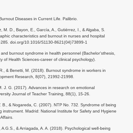
Burnout Diseases in Current Life. Palibrio.
 M. D., Bayon, E., García, A., Gutiérrez, I., & Algaba, S.
aphic characteristics and burnout in nurses and hospital
281-285. doi.org/10.1016/S1130-8621(04)73899-1
s and burnout syndrome in health personnel (Bachelor'sthesis,
y of Health Sciences-career of clinical psychology).
. R., & Benetti, M. (2018). Burnout syndrome in workers in
velopment Research, 8(07), 21992-21998.
 M. J. G. (2017). Advances in research on emotional
ersity Journal of Teacher Training, 88(1), 15-26.
W. B., & Nogareda, C. (2007). NTP No. 732. Syndrome of being
g instrument. Madrid: National Institute for Safety and Hygiene
Affairs.
, A.G.S., & Arriagada, A. A. (2018). Psychological well-being