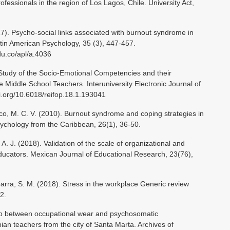
ofessionals in the region of Los Lagos, Chile. University Act,
17). Psycho-social links associated with burnout syndrome in
atin American Psychology, 35 (3), 447-457.
du.co/apl/a.4036
. Study of the Socio-Emotional Competencies and their
e Middle School Teachers. Interuniversity Electronic Journal of
i.org/10.6018/reifop.18.1.193041
zco, M. C. V. (2010). Burnout syndrome and coping strategies in
ychology from the Caribbean, 26(1), 36-50.
 A. J. (2018). Validation of the scale of organizational and
ducators. Mexican Journal of Educational Research, 23(76),
barra, S. M. (2018). Stress in the workplace Generic review
2.
ip between occupational wear and psychosomatic
ian teachers from the city of Santa Marta. Archives of