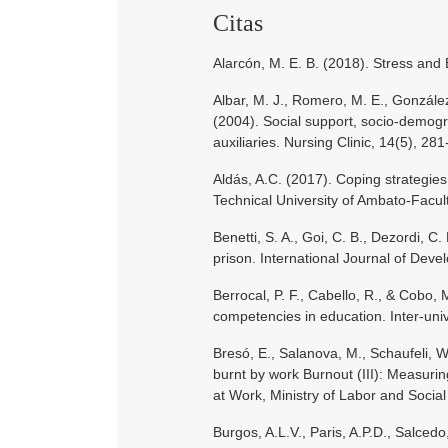
Citas
Alarcón, M. E. B. (2018). Stress and 
Albar, M. J., Romero, M. E., González,
(2004). Social support, socio-demogr
auxiliaries. Nursing Clinic, 14(5), 
Aldás, A.C. (2017). Coping strategie
Technical University of Ambato-Facult
Benetti, S. A., Goi, C. B., Dezordi, C
prison. International Journal of De
Berrocal, P. F., Cabello, R., & Cobo,
competencies in education. Inter-univ
Bresó, E., Salanova, M., Schaufeli, 
burnt by work Burnout (III): Measurin
at Work, Ministry of Labor and Social 
Burgos, A.L.V., Paris, A.P.D., Salcedo