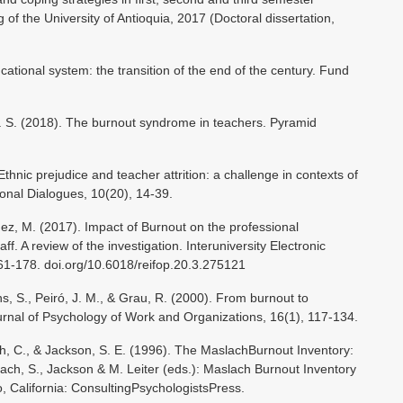
 of the University of Antioquia, 2017 (Doctoral dissertation,
ational system: the transition of the end of the century. Fund
 B. S. (2018). The burnout syndrome in teachers. Pyramid
Ethnic prejudice and teacher attrition: a challenge in contexts of
ional Dialogues, 10(20), 14-39.
dez, M. (2017). Impact of Burnout on the professional
ff. A review of the investigation. Interuniversity Electronic
161-178. doi.org/10.6018/reifop.20.3.275121
ns, S., Peiró, J. M., & Grau, R. (2000). From burnout to
nal of Psychology of Work and Organizations, 16(1), 117-134.
ach, C., & Jackson, S. E. (1996). The MaslachBurnout Inventory:
ch, S., Jackson & M. Leiter (eds.): Maslach Burnout Inventory
o, California: ConsultingPsychologistsPress.