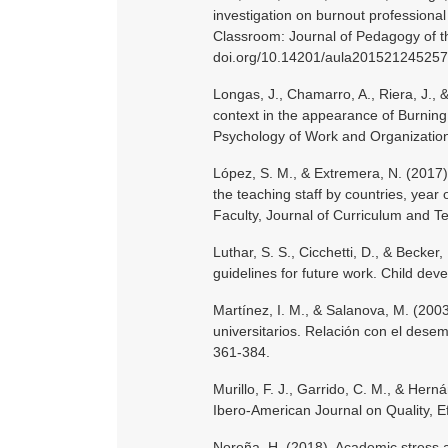
investigation on burnout professiona
Classroom: Journal of Pedagogy of t
doi.org/10.14201/aula201521245257
Longas, J., Chamarro, A., Riera, J., &
context in the appearance of Burning
Psychology of Work and Organization
López, S. M., & Extremera, N. (2017).
the teaching staff by countries, year 
Faculty, Journal of Curriculum and T
Luthar, S. S., Cicchetti, D., & Becker,
guidelines for future work. Child de
Martínez, I. M., & Salanova, M. (200
universitarios. Relación con el dese
361-384.
Murillo, F. J., Garrido, C. M., & Her
Ibero-American Journal on Quality, E
Noreña, H. (2018). Academic stress a