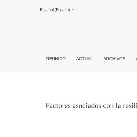
Cambiar el idioma. El actual es:
Español (España)
Factores asociados con la resiliencia y el bur
REUNIDO
ACTUAL
ARCHIVOS
Factores asociados con la resi