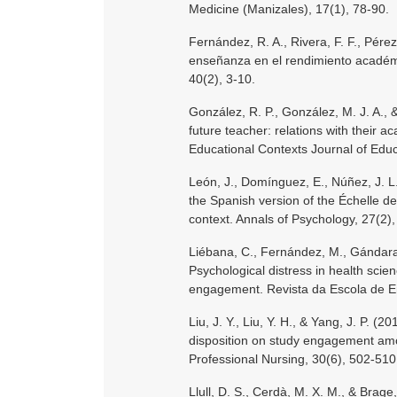
Medicine (Manizales), 17(1), 78-90.
Fernández, R. A., Rivera, F. F., Pére
enseñanza en el rendimiento académi
40(2), 3-10.
González, R. P., González, M. J. A., &
future teacher: relations with their a
Educational Contexts Journal of Educ
León, J., Domínguez, E., Núñez, J. L.,
the Spanish version of the Échelle d
context. Annals of Psychology, 27(2)
Liébana, C., Fernández, M., Gándara
Psychological distress in health scie
engagement. Revista da Escola de 
Liu, J. Y., Liu, Y. H., & Yang, J. P. 
disposition on study engagement amo
Professional Nursing, 30(6), 502-510
Llull, D. S., Cerdà, M. X. M., & Brage