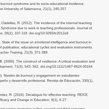
l burnout syndrome and its socio-educational incidence.
he University of Salamanca, 21(1), 245-257.
 Cladellas, R. (2012). The incidence of the internal teaching
 Syndrome due to work in teaching professionals. Journal of
s, 28(2), 107-118. doi.org/10.5093/tr2012a9
 State of the issue on emotional intelligence and burnout in
of publication, educational cycles and evaluation instruments.
eacher Training, 21(3), 371-389.
 B. (2000). The construct of resilience: A critical evaluation and
velopment, 71(3), 543- 562. doi.org/10.1111/1467-8624.00164
3). Niveles de burnout y engagement en estudiantes
mpeño y desarrollo profesional. Revista de Educación, 330(1),
nández, R. (2016). Decalogue for effective teaching. REICE.
fficacy and Change in Education, 9(1), 6-27.
nd coping strategies in first, second and third semester