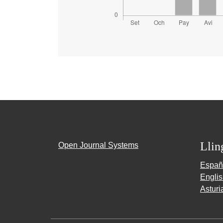
Llin
Open Journal Systems
Españ
Engli
Asturi