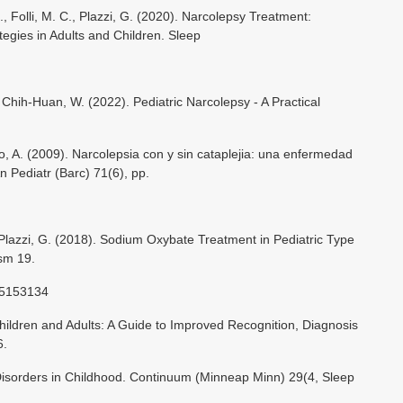
E., Folli, M. C., Plazzi, G. (2020). Narcolepsy Treatment:
egies in Adults and Children. Sleep
 Chih-Huan, W. (2022). Pediatric Narcolepsy - A Practical
, A. (2009). Narcolepsia con y sin cataplejia: una enfermedad
An Pediatr (Barc) 71(6), pp.
& Plazzi, G. (2018). Sodium Oxybate Treatment in Pediatric Type
sm 19.
05153134
hildren and Adults: A Guide to Improved Recognition, Diagnosis
6.
Disorders in Childhood. Continuum (Minneap Minn) 29(4, Sleep