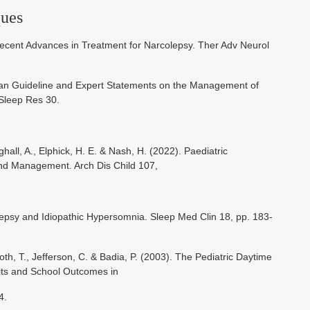
ques
. Recent Advances in Treatment for Narcolepsy. Ther Adv Neurol
opean Guideline and Expert Statements on the Management of
 Sleep Res 30.
ghall, A., Elphick, H. E. & Nash, H. (2022). Paediatric
nd Management. Arch Dis Child 107,
olepsy and Idiopathic Hypersomnia. Sleep Med Clin 18, pp. 183-
Roth, T., Jefferson, C. & Badia, P. (2003). The Pediatric Daytime
its and School Outcomes in
4.