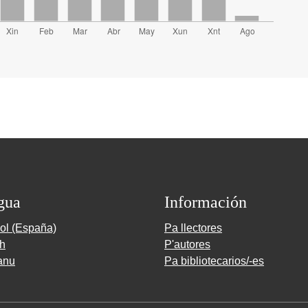
gua
Información
ol (España)
Pa llectores
sh
P'autores
anu
Pa bibliotecarios/-es