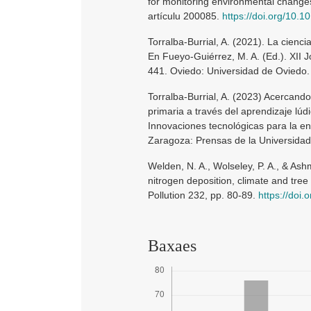
for monitoring environmental change
artículu 200085.
https://doi.org/10.
Torralba-Burrial, A. (2021). La cien
En Fueyo-Guiérrez, M. A. (Ed.). XII 
441. Oviedo: Universidad de Oviedo.
Torralba-Burrial, A. (2023) Acercand
primaria a través del aprendizaje lúdi
Innovaciones tecnológicas para la en
Zaragoza: Prensas de la Universida
Welden, N. A., Wolseley, P. A., & Ashm
nitrogen deposition, climate and tree
Pollution 232, pp. 80-89.
https://doi
Baxaes