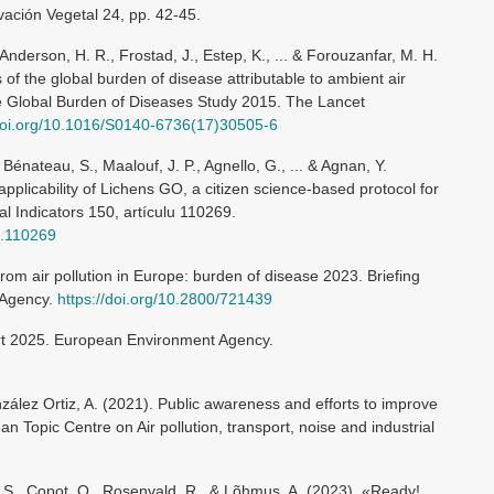
vación Vegetal 24, pp. 42-45.
 Anderson, H. R., Frostad, J., Estep, K., ... & Forouzanfar, M. H.
of the global burden of disease attributable to ambient air
the Global Burden of Diseases Study 2015. The Lancet
/doi.org/10.1016/S0140-6736(17)30505-6
, Bénateau, S., Maalouf, J. P., Agnello, G., ... & Agnan, Y.
plicability of Lichens GO, a citizen science-based protocol for
al Indicators 150, artículu 110269.
23.110269
om air pollution in Europe: burden of disease 2023. Briefing
 Agency.
https://doi.org/10.2800/721439
ort 2025. European Environment Agency.
zález Ortiz, A. (2021). Public awareness and efforts to improve
n Topic Centre on Air pollution, transport, noise and industrial
 S., Copoț, O., Rosenvald, R., & Lõhmus, A. (2023). «Ready!