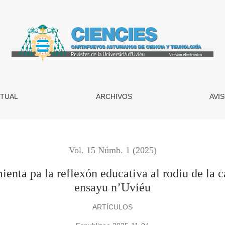
lexón educativa al rodiu de la calidá del aire na nuesa ciudá. 
TUAL
ARCHIVOS
AVI
Vol. 15 Númb. 1 (2025)
enta pa la reflexón educativa al rodiu de la c
ensayu n’Uviéu
ARTÍCULOS