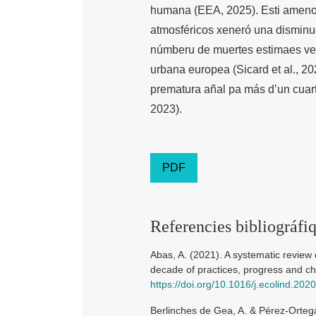
humana (EEA, 2025). Esti ameno
atmosféricos xeneró una disminu
númberu de muertes estimaes ven
urbana europea (Sicard et al., 2
prematura añal pa más d’un cuar
2023).
PDF
Referencies bibliográfi
Abas, A. (2021). A systematic review o
decade of practices, progress and ch
https://doi.org/10.1016/j.ecolind.20
Berlinches de Gea, A. & Pérez-Ortega