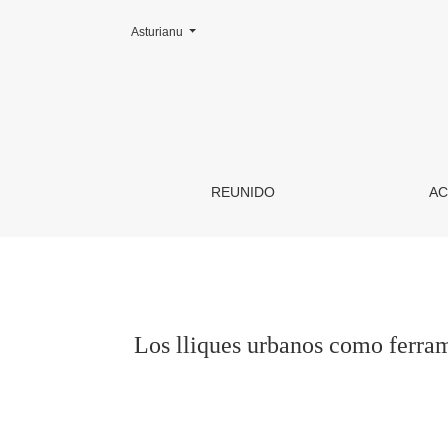
Cambiar la llingua. L'actual ye:
Asturianu
Los lliques urbanos como ferramienta pa la ref
REUNIDO
AC
Los lliques urbanos como ferrami