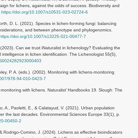
aign for lichens, against the odds of success. Biodiversity and
.
https://doi.org/10.1007/s10531-023-02724-6
orth, D. L. (2021). Species in lichen-forming fungi: balancing
onsiderations, and between phenotype and phylogenomics.
https://doi.org/10.1007/s13225-021-00477-7
 (2023). Can we trust iNaturalist in lichenology? Evaluating the
ial intelligence in lichen identification. The Lichenologist 55(5),
17/S0024282923000403
ley, P. A. (eds.). (2002). Monitoring with lichens-monitoring
.1007/978-94-010-0423-7
 monitoring with lichens. Naturalist’ Handbooks 19. Slough: The
o, A., Paoletti, E., & Calatayud, V. (2021). Urban population
over the last decades. Environmental Sciences Europe 33(1), p.
020-00450-2
& Rodrigo-Comino, J. (2024). Lichens as effective bioindicators