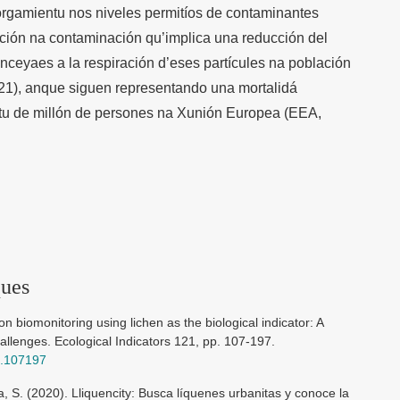
rgamientu nos niveles permitíos de contaminantes
ción na contaminación qu’implica una reducción del
ceyaes a la respiración d’eses partícules na población
021), anque siguen representando una mortalidá
tu de millón de persones na Xunión Europea (EEA,
ques
n biomonitoring using lichen as the biological indicator: A
allenges. Ecological Indicators 121, pp. 107-197.
20.107197
, S. (2020). Lliquencity: Busca líquenes urbanitas y conoce la