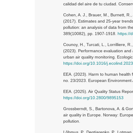
calidad del aire de tu ciudad. Conser
Cohen, A. J., Brauer, M., Burnett, R.,
(2017). Estimates and 25-year trends 
pollution: an analysis of data from 
389(10082), pp. 1907-1918.
https:/
Counoy, H., Turcati, L., Lorrilliere, R.
(2023). Performance evaluation and ap
urban air quality monitoring. Ecologic
https://doi.org/10.1016/j.ecolind.20
EEA. (2023). Harm to human health fr
no. 23/2023. European Environment
EEA. (2025). Air Quality Status Rep
https://doi.org/10.2800/9895153
Grossberndt, S., Bartonova, A. & Gon
air quality in Europe. Norway: Europea
pollution.
Lõhmus, P., Degtjarenko, P., Lotman,