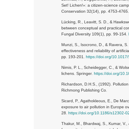
Set! Lichen!»: a citizen-science camp
Conservation 32(14), pp. 4753-4765
Lücking, R., Leavitt, S. D., & Hawksw
between conceptual and practical c
Fungal Diversity 109(1), pp. 99-154.
Munzi, S., Isocrono, D., & Ravera, S.
effectiveness and reliability of artific
pp. 193-201.
https://doi.org/10.10
Nimis, P. L., Scheidegger, C., & Wolse
lichens. Springer.
https://doi.org/10
Richardson, D.H.S., (1992). Pollution
Richmong Publishing Co.
Sicard, P., Agathokleous, E., De Marc
exposure to air pollution in Europe 
28.
https://doi.org/10.1186/s12302-
Thakur, M., Bhardwaj, S., Kumar, V., 