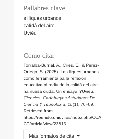
Pallabres clave
s lliques urbanos
calidá del aire
Uviéu
Como citar
Torralba-Burrial, A., Cires, E., & Pérez-
Ortega, S. (2025). Los lliques urbanos
como ferramienta pa la reflexón
educativa al rodiu de la calidá del aire
na nuesa ciudá. Un ensayu n’Uviéu.
Ciencies. Cartafueyos Asturianos De
Ciencia Y Teunoloxía
,
15
(1), 76–89.
Retrieved from
https://reunido.uniovi.es/index.php/CCA
CT/article/view/23816
Más formatos de cita