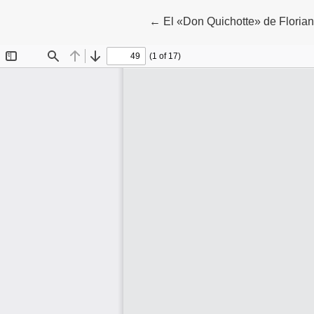
Volver a los detalles del artícu
←
El «Don Quichotte» de Florian: 