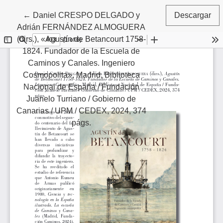
Volver a los detalles del artículo
←
Daniel CRESPO DELGADO y
Descargar
Adrián FERNÁNDEZ ALMOGUERA
(dirs.), «Agustín de Betancourt 1758-
1824. Fundador de la Escuela de
Caminos y Canales. Ingeniero
Cosmopolita», Madrid, Biblioteca
Nacional de España / Fundación
Juanelo Turriano / Gobierno de
Canarias / UPM / CEDEX, 2024, 374
págs.