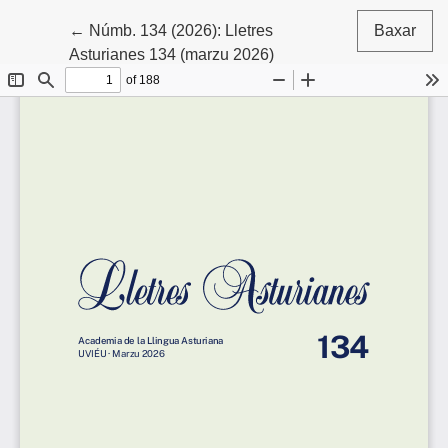
Volver a los detalles del artículu
←
Númb. 134 (2026): Lletres
Baxar
Asturianes 134 (marzu 2026)