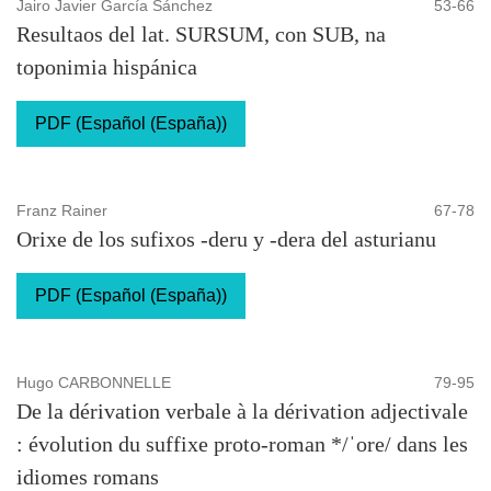
Jairo Javier García Sánchez
53-66
Resultaos del lat. SURSUM, con SUB, na
toponimia hispánica
PDF (Español (España))
Franz Rainer
67-78
Orixe de los sufixos -deru y -dera del asturianu
PDF (Español (España))
Hugo CARBONNELLE
79-95
De la dérivation verbale à la dérivation adjectivale
: évolution du suffixe proto-roman */ˈore/ dans les
idiomes romans