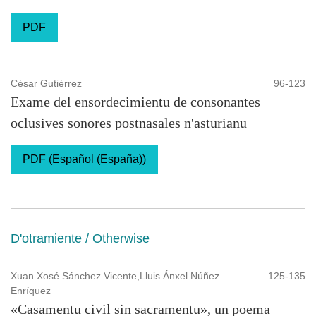
PDF
César Gutiérrez
96-123
Exame del ensordecimientu de consonantes
oclusives sonores postnasales n'asturianu
PDF (Español (España))
D'otramiente / Otherwise
Xuan Xosé Sánchez Vicente,Lluis Ánxel Núñez
125-135
Enríquez
«Casamentu civil sin sacramentu», un poema