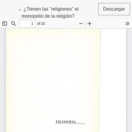
Volver a los detalles del artículo
←
¿Tienen las "religiones" el
Descargar
monopolio de la religión?