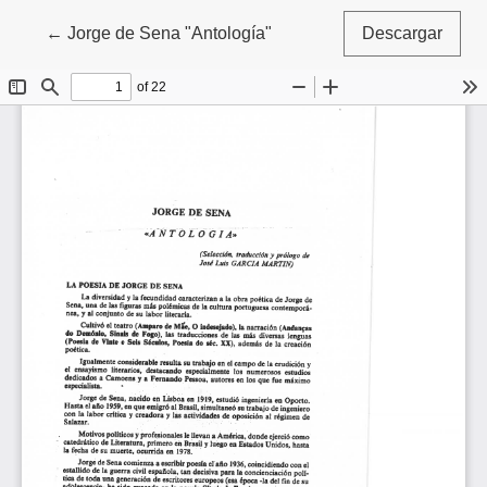
Volver a los detalles del artículo
←
Jorge de Sena "Antología"
Descargar