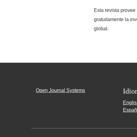
Esta revista provee 
gratuitamente la in
global.
Idio
Open Journal Systems
Engli
Españ