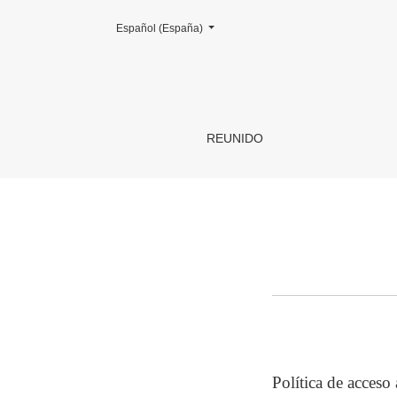
Cambiar el idioma. El actual es:
Español (España)
Sobre la revista
REUNIDO
Política de acceso 