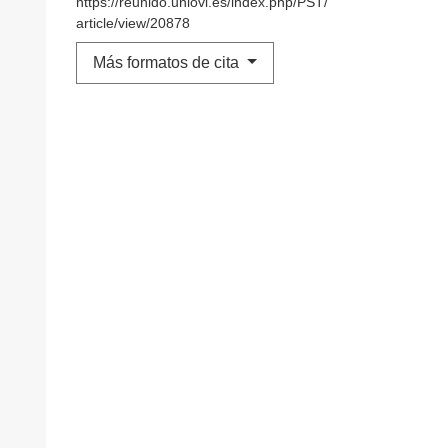
https://reunido.uniovi.es/index.php/PST/
article/view/20878
Más formatos de cita