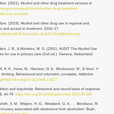
lfare. (2021). Alcohol and other drug treatment services in
aihw.gov.au/reports/alcohol-other-drug-treatment-
services-australia
lfare. (2019). Alcohol and other drug use in regional and
s and access to treatment, 2016–17.
78ea0b3d-4478-4a1f-a02a-3e3b5175e5d8/aihw-hse-
nders, J. B., & Monteiro, M. G. (2001). AUDIT The Alcohol Use
ines for use in primary care (2nd ed.). Geneva, Switzerland:
l, N. A., Irvine, M., Harrison, N. A., Moutoussis, M., & Voon, V.
e drinking: Behavioural and volumetric correlates. Addiction
org/https://doi.org/10.1111/adb.12227
ibition and impulsivity: Behavioral and neural basis of response
08, 44-79.
https://doi.org/10.1016/j.pneurobio.2013.06.005
, Smith, S. M., Weijers, H.-G., Wiesbeck, G. A., … Bendszus, M.
 recovery associated with abstinence from alcoholism. Brain,