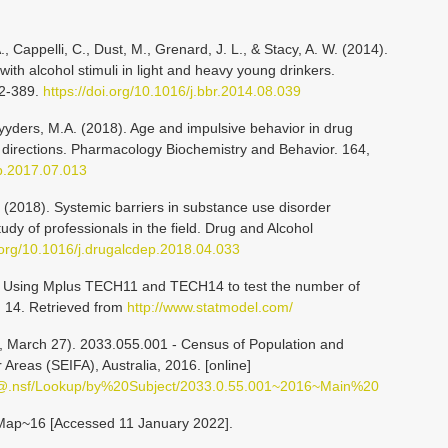
 Cappelli, C., Dust, M., Grenard, J. L., & Stacy, A. W. (2014).
ith alcohol stimuli in light and heavy young drinkers.
82-389.
https://doi.org/10.1016/j.bbr.2014.08.039
Cyyders, M.A. (2018). Age and impulsive behavior in drug
re directions. Pharmacology Biochemistry and Behavior. 164,
bb.2017.07.013
. (2018). Systemic barriers in substance use disorder
tudy of professionals in the field. Drug and Alcohol
i.org/10.1016/j.drugalcdep.2018.04.033
). Using Mplus TECH11 and TECH14 to test the number of
. 14. Retrieved from
http://www.statmodel.com/
18, March 27). 2033.055.001 - Census of Population and
Areas (SEIFA), Australia, 2016. [online]
bs@.nsf/Lookup/by%20Subject/2033.0.55.001~2016~Main%20
ap~16 [Accessed 11 January 2022].