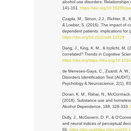
alcohol use disorders: Relationships 
141-151.
https://doi.org/10.15288/j
Czapla, M., Simon, J.J., Richter, B., 
& Loeber, S. (2016). The impact of co
dependent patients: implications for 
https://doi.org/10.1111/adb.12229
Dang, J., King, K. M., & Inzlicht, M.
correlated? Trends in Cognitive Scie
https://doi.org/https://doi.org/10.101
de Meneses-Gaya, C., Zuardi, A. W., L
Disorders Identification Test (AUDIT)
Psychology & Neuroscience, 2(1), 8
Doran, K. M., Rahai, N., McCormack, R.
(2018). Substance use and homeles
Alcohol Dependence, 188, 328-333.
Dully, J., McGovern, D. P., & O’Conne
and neural indices of perceptual dec
55.
https://doi.org/https://doi.org/10