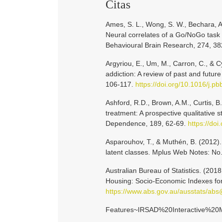
Citas
Ames, S. L., Wong, S. W., Bechara, A.,
Neural correlates of a Go/NoGo task w
Behavioural Brain Research, 274, 3
Argyriou, E., Um, M., Carron, C., & 
addiction: A review of past and futu
106-117.
https://doi.org/10.1016/j.p
Ashford, R.D., Brown, A.M., Curtis, B
treatment: A prospective qualitative s
Dependence, 189, 62-69.
https://do
Asparouhov, T., & Muthén, B. (2012
latent classes. Mplus Web Notes: No
Australian Bureau of Statistics. (20
Housing: Socio-Economic Indexes for 
https://www.abs.gov.au/ausstats/a
Features~IRSAD%20Interactive%20M