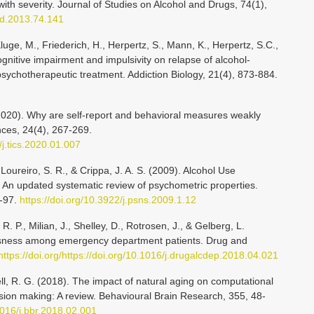
with severity. Journal of Studies on Alcohol and Drugs, 74(1),
sad.2013.74.141
Kluge, M., Friederich, H., Herpertz, S., Mann, K., Herpertz, S.C.,
gnitive impairment and impulsivity on relapse of alcohol-
psychotherapeutic treatment. Addiction Biology, 21(4), 873-884.
 (2020). Why are self-report and behavioral measures weakly
nces, 24(4), 267-269.
6/j.tics.2020.01.007
oureiro, S. R., & Crippa, J. A. S. (2009). Alcohol Use
: An updated systematic review of psychometric properties.
3-97.
https://doi.org/10.3922/j.psns.2009.1.12
 P., Milian, J., Shelley, D., Rotrosen, J., & Gelberg, L.
sness among emergency department patients. Drug and
https://doi.org/https://doi.org/10.1016/j.drugalcdep.2018.04.021
ll, R. G. (2018). The impact of natural aging on computational
ision making: A review. Behavioural Brain Research, 355, 48-
.1016/j.bbr.2018.02.001