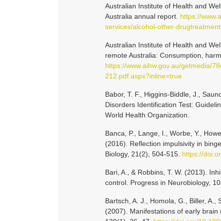
Australian Institute of Health and We
Australia annual report.
https://www.
services/alcohol-other-drugtreatment
Australian Institute of Health and We
remote Australia: Consumption, harm
https://www.aihw.gov.au/getmedia/
212.pdf.aspx?inline=true
Babor, T. F., Higgins-Biddle, J., Sau
Disorders Identification Test: Guidel
World Health Organization.
Banca, P., Lange, I., Worbe, Y., Howel
(2016). Reflection impulsivity in bing
Biology, 21(2), 504-515.
https://doi.
Bari, A., & Robbins, T. W. (2013). Inh
control. Progress in Neurobiology, 1
Bartsch, A. J., Homola, G., Biller, A.
(2007). Manifestations of early brain