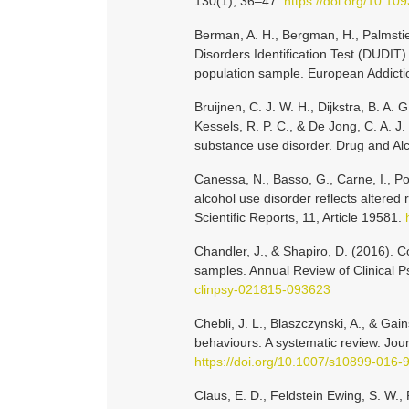
130(1), 36–47.
https://doi.org/10.1
Berman, A. H., Bergman, H., Palmstier
Disorders Identification Test (DUDIT) 
population sample. European Addicti
Bruijnen, C. J. W. H., Dijkstra, B. A. 
Kessels, R. P. C., & De Jong, C. A. J.
substance use disorder. Drug and Al
Canessa, N., Basso, G., Carne, I., Pog
alcohol use disorder reflects altered 
Scientific Reports, 11, Article 19581.
Chandler, J., & Shapiro, D. (2016). 
samples. Annual Review of Clinical P
clinpsy-021815-093623
Chebli, J. L., Blaszczynski, A., & Gai
behaviours: A systematic review. Jou
https://doi.org/10.1007/s10899-016-
Claus, E. D., Feldstein Ewing, S. W., 