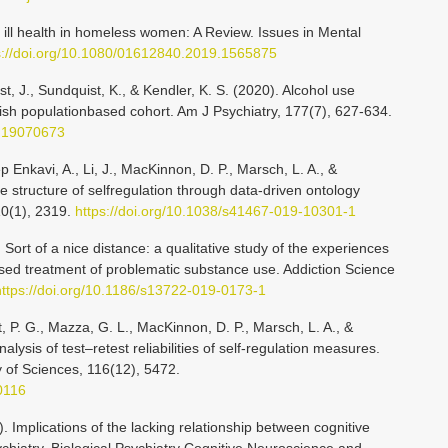
 ill health in homeless women: A Review. Issues in Mental
s://doi.org/10.1080/01612840.2019.1565875
t, J., Sundquist, K., & Kendler, K. S. (2020). Alcohol use
dish populationbased cohort. Am J Psychiatry, 177(7), 627-634.
9.19070673
p Enkavi, A., Li, J., MacKinnon, D. P., Marsch, L. A., &
e structure of selfregulation through data-driven ontology
10(1), 2319.
https://doi.org/10.1038/s41467-019-10301-1
Sort of a nice distance: a qualitative study of the experiences
based treatment of problematic substance use. Addiction Science
https://doi.org/10.1186/s13722-019-0173-1
tt, P. G., Mazza, G. L., MacKinnon, D. P., Marsch, L. A., &
alysis of test–retest reliabilities of self-regulation measures.
 of Sciences, 116(12), 5472.
0116
). Implications of the lacking relationship between cognitive