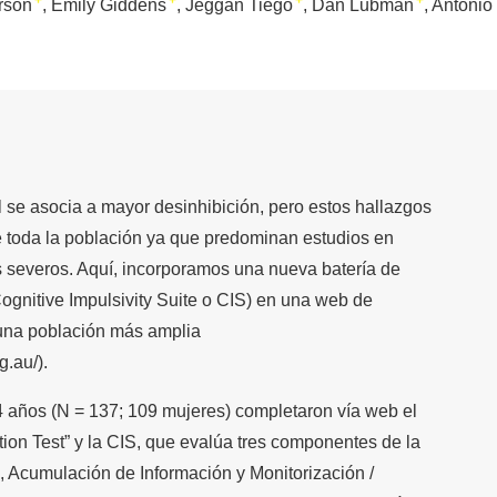
+
+
+
+
rson
Emily Giddens
Jeggan Tiego
Dan Lubman
Antonio
l se asocia a mayor desinhibición, pero estos hallazgos
e toda la población ya que predominan estudios en
s severos. Aquí, incorporamos una nueva batería de
Cognitive Impulsivity Suite o CIS) en una web de
 una población más amplia
g.au/).
4 años (N = 137; 109 mujeres) completaron vía web el
tion Test” y la CIS, que evalúa tres componentes de la
l, Acumulación de Información y Monitorización /