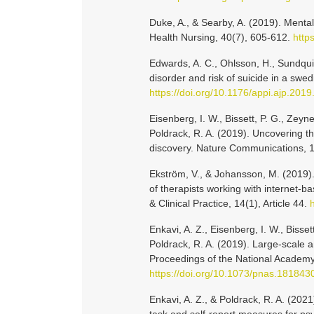
Duke, A., & Searby, A. (2019). Mental
Health Nursing, 40(7), 605-612.
http
Edwards, A. C., Ohlsson, H., Sundquis
disorder and risk of suicide in a swe
https://doi.org/10.1176/appi.ajp.201
Eisenberg, I. W., Bissett, P. G., Zeyne
Poldrack, R. A. (2019). Uncovering th
discovery. Nature Communications, 
Ekström, V., & Johansson, M. (2019). 
of therapists working with internet-
& Clinical Practice, 14(1), Article 44.
Enkavi, A. Z., Eisenberg, I. W., Bisse
Poldrack, R. A. (2019). Large-scale an
Proceedings of the National Academy
https://doi.org/10.1073/pnas.181843
Enkavi, A. Z., & Poldrack, R. A. (2021