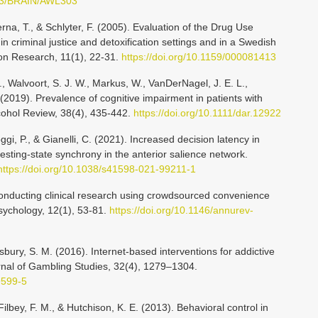
093/BRAIN/AWL303
na, T., & Schlyter, F. (2005). Evaluation of the Drug Use
in criminal justice and detoxification settings and in a Swedish
on Research, 11(1), 22-31.
https://doi.org/10.1159/000081413
G., Walvoort, S. J. W., Markus, W., VanDerNagel, J. E. L.,
 (2019). Prevalence of cognitive impairment in patients with
cohol Review, 38(4), 435-442.
https://doi.org/10.1111/dar.12922
gi, P., & Gianelli, C. (2021). Increased decision latency in
resting-state synchrony in the anterior salience network.
https://doi.org/10.1038/s41598-021-99211-1
Conducting clinical research using crowdsourced convenience
sychology, 12(1), 53-81.
https://doi.org/10.1146/annurev-
nsbury, S. M. (2016). Internet-based interventions for addictive
rnal of Gambling Studies, 32(4), 1279–1304.
9599-5
Filbey, F. M., & Hutchison, K. E. (2013). Behavioral control in