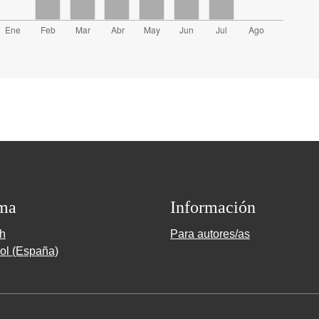
ma
Información
sh
Para autores/as
ol (España)