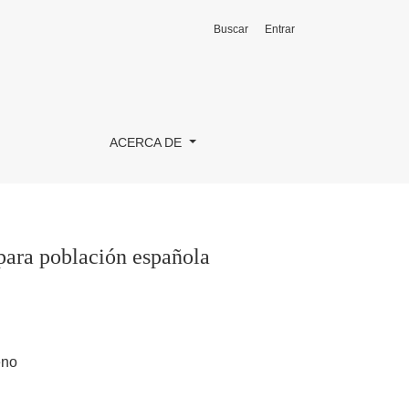
Buscar
Entrar
ACERCA DE
 para población española
eno