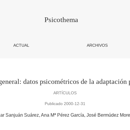
tricos de la adaptación para población española
Psicothema
ACTUAL
ARCHIVOS
general: datos psicométricos de la adaptación
ARTÍCULOS
Publicado 2000-12-31
lar Sanjuán Suárez
Ana Mª Pérez García
José Bermúdez Mor