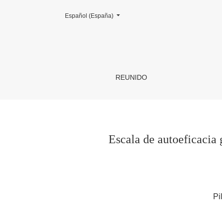
Cambiar el idioma. El actual es:
Español (España)
Escala de autoeficacia general: datos psicomé
REUNIDO
Escala de autoeficacia 
Pi