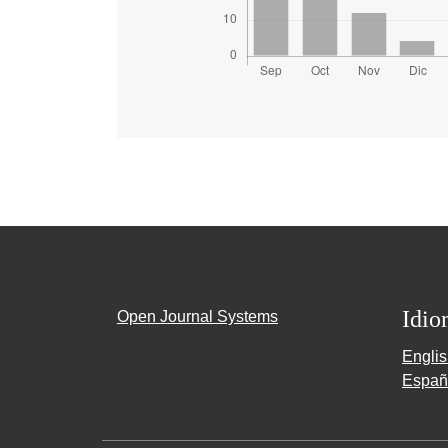
Idio
Open Journal Systems
Engli
Españ