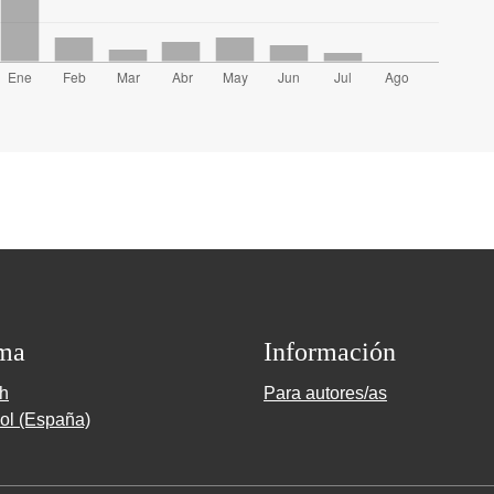
ma
Información
sh
Para autores/as
ol (España)