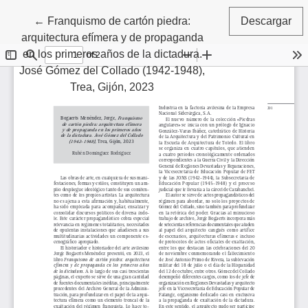
Volver a los detalles del artículo
←
Franquismo de cartón piedra:
Descargar
arquitectura efímera y de propaganda
en los primeros años de la dictadura.
José Gómez del Collado (1942-1948),
Trea, Gijón, 2023