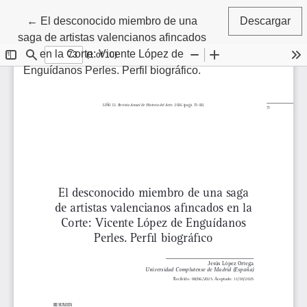
Volver a los detalles del artículo
←
El desconocido miembro de una
Descargar
saga de artistas valencianos afincados
en la Corte: Vicente López de
Enguídanos Perles. Perfil biográfico.