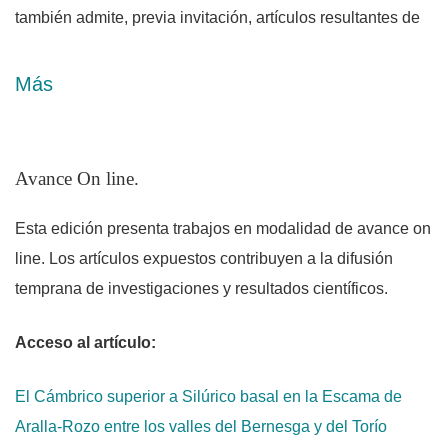
también admite, previa invitación, artículos resultantes de
Trabajos Fin de Grado o Fin de Máster de alumnos que
hayan obtenido una calificación excelente, y cumplan los
Más
con los requisitos de calidad de un artículo científico.
TDG está indexada en las principales bases de datos
Avance On line.
Avisos
científicas:
Esta edición presenta trabajos en modalidad de avance on
a360grados
line. Los artículos expuestos contribuyen a la difusión
Aquatic Sciences and Fisheries Abstracts, Water
temprana de investigaciones y resultados científicos.
Resources Abstracts, Pollution Abstracts and
Oceanic Abstracts (ASFA)
Acceso al artículo:
Asociación de Revistas Científicas Españolas
(AREVICIEN)
El Cámbrico superior a Silúrico basal en la Escama de
Bielefeld Academic Search Engine
Aralla-Rozo entre los valles del Bernesga y del Torío
Bibliografía de Geología de la Península Ibérica