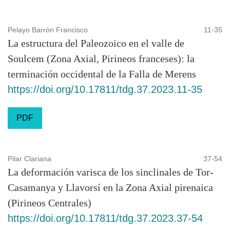
GeoRef Information Services
Geoscience e-Journals
Pelayo Barrón Francisco
11-35
Google Académico
La estructura del Paleozoico en el valle de
ICYT
Soulcem (Zona Axial, Pirineos franceses): la
J-Gate
terminación occidental de la Falla de Merens
JournalTOCs
https://doi.org/10.17811/tdg.37.2023.11-35
Latindex
OhioLINK Library Catalog
PDF
OneSearch
Open-Access Journals/Series list (American
Geosciences Institute)
Pilar Clariana
37-54
Open J-Gate
La deformación varisca de los sinclinales de Tor-
Open Science Directory
Casamanya y Llavorsí en la Zona Axial pirenaica
Petroleum Abstracts (Universidad de Tulsa)
(Pirineos Centrales)
Quarterly Review (CAB Abstracts database)
https://doi.org/10.17811/tdg.37.2023.37-54