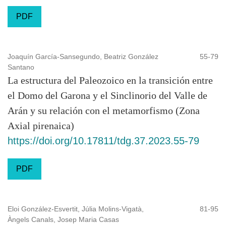
Scirus
PDF
SciVerse
Scopus
SHERPA/RoMEO
Joaquín García-Sansegundo, Beatriz González
55-79
SRef
Santano
The British Library
La estructura del Paleozoico en la transición entre
The Open Access Digital Library
el Domo del Garona y el Sinclinorio del Valle de
com
Arán y su relación con el metamorfismo (Zona
WorldCat
Axial pirenaica)
Zeitschriftendatenbank (ZDB)
https://doi.org/10.17811/tdg.37.2023.55-79
Esta revista sigue el modelo de
Publicación Continua
.
PDF
Los artículos aceptados se publican inmediantamente en
formato electrónico, agrupándose en un nuevo volumen en
Eloi González-Esvertit, Júlia Molins-Vigatà,
81-95
el momento que haya un número suficiente de ellos.
Àngels Canals, Josep Maria Casas