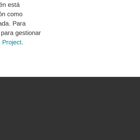
ién está
ión como
iada. Para
para gestionar
 Project
.