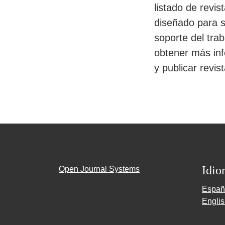
listado de revis
diseñado para s
soporte del tra
obtener más in
y publicar revi
Idio
Open Journal Systems
Españ
Engli