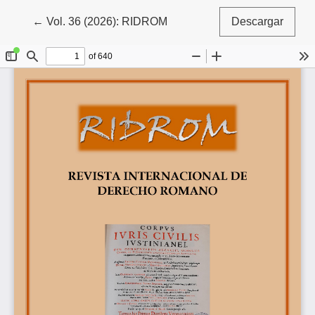
Volver a los detalles del artículo
←
Vol. 36 (2026): RIDROM
Descargar