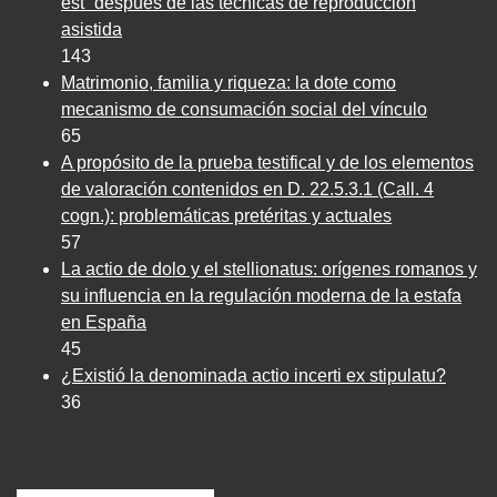
est” después de las técnicas de reproducción
asistida
143
Matrimonio, familia y riqueza: la dote como
mecanismo de consumación social del vínculo
65
A propósito de la prueba testifical y de los elementos
de valoración contenidos en D. 22.5.3.1 (Call. 4
cogn.): problemáticas pretéritas y actuales
57
La actio de dolo y el stellionatus: orígenes romanos y
su influencia en la regulación moderna de la estafa
en España
45
¿Existió la denominada actio incerti ex stipulatu?
36