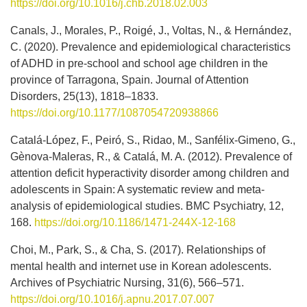
https://doi.org/10.1016/j.chb.2018.02.003
Canals, J., Morales, P., Roigé, J., Voltas, N., & Hernández,
C. (2020). Prevalence and epidemiological characteristics
of ADHD in pre-school and school age children in the
province of Tarragona, Spain. Journal of Attention
Disorders, 25(13), 1818–1833.
https://doi.org/10.1177/1087054720938866
Catalá-López, F., Peiró, S., Ridao, M., Sanfélix-Gimeno, G.,
Gènova-Maleras, R., & Catalá, M. A. (2012). Prevalence of
attention deficit hyperactivity disorder among children and
adolescents in Spain: A systematic review and meta-
analysis of epidemiological studies. BMC Psychiatry, 12,
168.
https://doi.org/10.1186/1471-244X-12-168
Choi, M., Park, S., & Cha, S. (2017). Relationships of
mental health and internet use in Korean adolescents.
Archives of Psychiatric Nursing, 31(6), 566–571.
https://doi.org/10.1016/j.apnu.2017.07.007