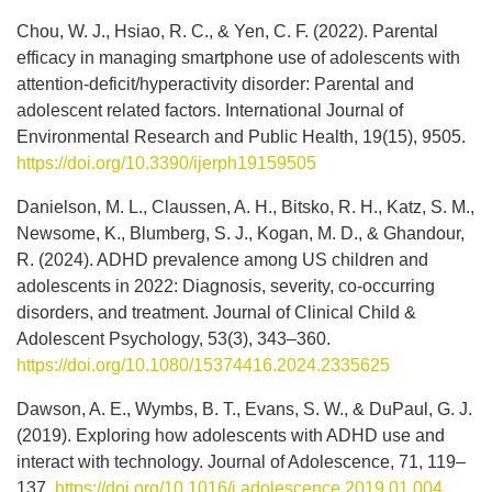
Chou, W. J., Hsiao, R. C., & Yen, C. F. (2022). Parental
efficacy in managing smartphone use of adolescents with
attention-deficit/hyperactivity disorder: Parental and
adolescent related factors. International Journal of
Environmental Research and Public Health, 19(15), 9505.
https://doi.org/10.3390/ijerph19159505
Danielson, M. L., Claussen, A. H., Bitsko, R. H., Katz, S. M.,
Newsome, K., Blumberg, S. J., Kogan, M. D., & Ghandour,
R. (2024). ADHD prevalence among US children and
adolescents in 2022: Diagnosis, severity, co-occurring
disorders, and treatment. Journal of Clinical Child &
Adolescent Psychology, 53(3), 343–360.
https://doi.org/10.1080/15374416.2024.2335625
Dawson, A. E., Wymbs, B. T., Evans, S. W., & DuPaul, G. J.
(2019). Exploring how adolescents with ADHD use and
interact with technology. Journal of Adolescence, 71, 119–
137.
https://doi.org/10.1016/j.adolescence.2019.01.004