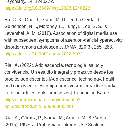
Psychiatry, 14, 1240222.
https://doi.org/10.3389/fpsyt.2023.1240222
Ra, C. K., Cho, J., Stone, M. D., De La Cerda, J.,
Goldenson, N. I., Moroney, E., Tung, I., Lee, S. S., &
Leventhal, A. M. (2018). Association of digital media use
with subsequent symptoms of attention-deficit/hyperactivity
disorder among adolescents. JAMA, 320(3), 255–263.
https://doi.org/10.1001/jama.2018.8931
Rial, A. (2022). Adolescencia, tecnología, salud y
convivencia. Un estudio integral y proactivo desde los
propios adolescentes [Adolescence, technology, health
and coexistence. A comprehensive and proactive study
from the adolescents themselves]. Fundación Barrié.
https://fundacionbarrie.org/index.php?
op=download&file=639b686f52fdf
Rial, A., Gómez, P., Isorna, M., Araujo, M., & Varela, J.
(2015). PIUS-a: Problematic Internet Use Scale in