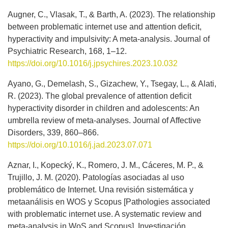
Augner, C., Vlasak, T., & Barth, A. (2023). The relationship
between problematic internet use and attention deficit,
hyperactivity and impulsivity: A meta-analysis. Journal of
Psychiatric Research, 168, 1–12.
https://doi.org/10.1016/j.jpsychires.2023.10.032
Ayano, G., Demelash, S., Gizachew, Y., Tsegay, L., & Alati,
R. (2023). The global prevalence of attention deficit
hyperactivity disorder in children and adolescents: An
umbrella review of meta-analyses. Journal of Affective
Disorders, 339, 860–866.
https://doi.org/10.1016/j.jad.2023.07.071
Aznar, I., Kopecký, K., Romero, J. M., Cáceres, M. P., &
Trujillo, J. M. (2020). Patologías asociadas al uso
problemático de Internet. Una revisión sistemática y
metaanálisis en WOS y Scopus [Pathologies associated
with problematic internet use. A systematic review and
meta-analysis in WoS and Scopus]. Investigación