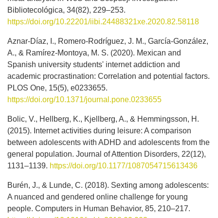
Bibliotecológica, 34(82), 229–253.
https://doi.org/10.22201/iibi.24488321xe.2020.82.58118
Aznar-Díaz, I., Romero-Rodríguez, J. M., García-González,
A., & Ramírez-Montoya, M. S. (2020). Mexican and
Spanish university students' internet addiction and
academic procrastination: Correlation and potential factors.
PLOS One, 15(5), e0233655.
https://doi.org/10.1371/journal.pone.0233655
Bolic, V., Hellberg, K., Kjellberg, A., & Hemmingsson, H.
(2015). Internet activities during leisure: A comparison
between adolescents with ADHD and adolescents from the
general population. Journal of Attention Disorders, 22(12),
1131–1139.
https://doi.org/10.1177/1087054715613436
Burén, J., & Lunde, C. (2018). Sexting among adolescents:
A nuanced and gendered online challenge for young
people. Computers in Human Behavior, 85, 210–217.