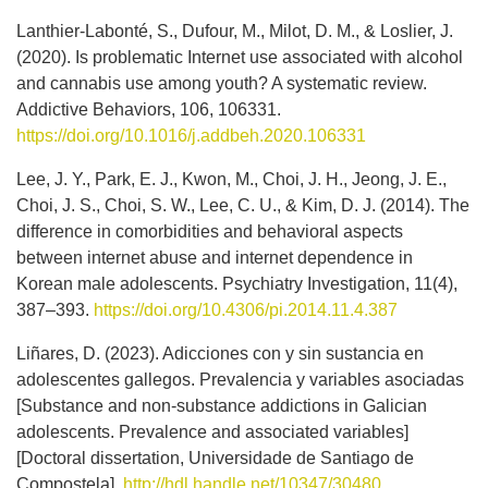
Lanthier-Labonté, S., Dufour, M., Milot, D. M., & Loslier, J.
(2020). Is problematic Internet use associated with alcohol
and cannabis use among youth? A systematic review.
Addictive Behaviors, 106, 106331.
https://doi.org/10.1016/j.addbeh.2020.106331
Lee, J. Y., Park, E. J., Kwon, M., Choi, J. H., Jeong, J. E.,
Choi, J. S., Choi, S. W., Lee, C. U., & Kim, D. J. (2014). The
difference in comorbidities and behavioral aspects
between internet abuse and internet dependence in
Korean male adolescents. Psychiatry Investigation, 11(4),
387–393.
https://doi.org/10.4306/pi.2014.11.4.387
Liñares, D. (2023). Adicciones con y sin sustancia en
adolescentes gallegos. Prevalencia y variables asociadas
[Substance and non-substance addictions in Galician
adolescents. Prevalence and associated variables]
[Doctoral dissertation, Universidade de Santiago de
Compostela].
http://hdl.handle.net/10347/30480