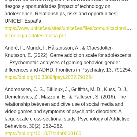
riesgos y oportunidades [Impact of technology on
adolescence. Relationships, risks and opportunities].
UNICEF España.
https://www.unicef.es/sites/unicef.es/files/comunicacion/Info
tecnologia-adolescencia.pdf
André, F., Munck, I., Håkansson, A., & Claesdotter-
Knutsson, E. (2022). Game addiction scale for adolescents
—Psychometric analyses of gaming behavior, gender
differences and ADHD. Frontiers in Psychiatry, 13, 791254.
https://doi.org/10.3389/fpsyt.2022.791254
Andreassen, C. S., Billieux, J., Griffiths, M. D., Kuss, D. J.,
Demetrovics, Z., Mazzoni, E., & Pallesen, S. (2016). The
relationship between addictive use of social media and
video games and symptoms of psychiatric disorders: A
large-scale cross-sectional study. Psychology of Addictive
Behaviors, 30(2), 252–262.
https://doi.org/10.1037/adb0000160