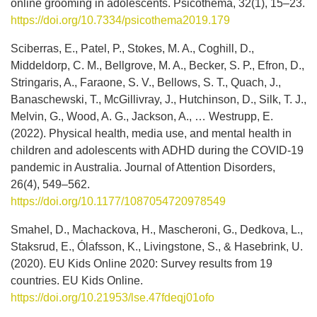
online grooming in adolescents. Psicothema, 32(1), 15–23.
https://doi.org/10.7334/psicothema2019.179
Sciberras, E., Patel, P., Stokes, M. A., Coghill, D.,
Middeldorp, C. M., Bellgrove, M. A., Becker, S. P., Efron, D.,
Stringaris, A., Faraone, S. V., Bellows, S. T., Quach, J.,
Banaschewski, T., McGillivray, J., Hutchinson, D., Silk, T. J.,
Melvin, G., Wood, A. G., Jackson, A., … Westrupp, E.
(2022). Physical health, media use, and mental health in
children and adolescents with ADHD during the COVID-19
pandemic in Australia. Journal of Attention Disorders,
26(4), 549–562.
https://doi.org/10.1177/1087054720978549
Smahel, D., Machackova, H., Mascheroni, G., Dedkova, L.,
Staksrud, E., Ólafsson, K., Livingstone, S., & Hasebrink, U.
(2020). EU Kids Online 2020: Survey results from 19
countries. EU Kids Online.
https://doi.org/10.21953/lse.47fdeqj01ofo