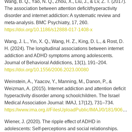
Wang, B. Q., Yao, N. Q., Zhou, X., Liu, J., & Lv, Z. T. (2017).
The association between attention deficit/hyperactivity
disorder and internet addiction: A systematic review and
meta-analysis. BMC Psychiatry, 17, 260.
https://doi.org/10.1186/s12888-017-1408-x
Wang, J. L., Yin, X. Q., Wang, H. Z., King, D. L., & Rost, D.
H. (2024). The longitudinal associations between internet
addiction and ADHD symptoms among adolescents.
Journal of Behavioral Addictions, 13(1), 191–204.
https://doi.org/10.1556/2006.2023.00080
Weinstein, A., Yaacov, Y., Manning, M., Danon, P., &
Weizman, A. (2015). Internet addiction and attention deficit
hyperactivity disorder among schoolchildren. The Israel
Medical Association Journal: IMAJ, 17(12), 731–734.
https://www.ima.org.il/FilesUploadPublic/IMAJ/0/181/90631.pdf
Wiener, J. (2020). The ripple effect of ADHD in
adolescents: Self-perceptions and social relationships.