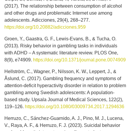
(2017). The relationship between consumption of alcohol
and other drugs and problematic Internet use among
adolescents. Adicciones, 29(4), 268–277.
https://doi.org/10.20882/adicciones.959
Groen, Y., Gaastra, G. F., Lewis-Evans, B., & Tucha, O.
(2013). Risky behavior in gambling tasks in individuals
with ADHD – A systematic literature review. PLOS One,
8(9), e74909.
https://doi.org/10.1371/journal.pone.0074909
Hellström, C., Wagner, P., Nilsson, K. W., Leppert, J., &
Åslund, C. (2017). Gambling frequency and symptoms of
attention-deficit hyperactivity disorder in relation to problem
gambling among Swedish adolescents: A population-
based study. Upsala Journal of Medical Sciences, 122(2),
119–126.
https://doi.org/10.1080/03009734.2017.1294636
Herruzo, C., Sánchez-Guarnido, A. J., Pino, M. J., Lucena,
V., Raya, A. F., & Herruzo, F. J. (2023). Suicidal behavior