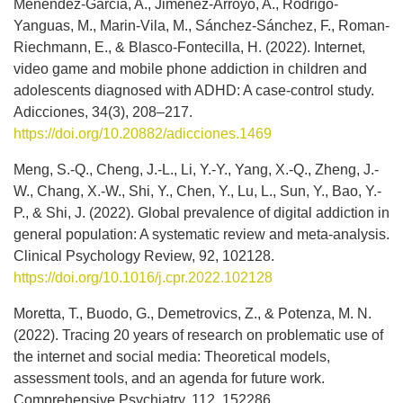
Menéndez-García, A., Jiménez-Arroyo, A., Rodrigo-
Yanguas, M., Marin-Vila, M., Sánchez-Sánchez, F., Roman-
Riechmann, E., & Blasco-Fontecilla, H. (2022). Internet,
video game and mobile phone addiction in children and
adolescents diagnosed with ADHD: A case-control study.
Adicciones, 34(3), 208–217.
https://doi.org/10.20882/adicciones.1469
Meng, S.-Q., Cheng, J.-L., Li, Y.-Y., Yang, X.-Q., Zheng, J.-
W., Chang, X.-W., Shi, Y., Chen, Y., Lu, L., Sun, Y., Bao, Y.-
P., & Shi, J. (2022). Global prevalence of digital addiction in
general population: A systematic review and meta-analysis.
Clinical Psychology Review, 92, 102128.
https://doi.org/10.1016/j.cpr.2022.102128
Moretta, T., Buodo, G., Demetrovics, Z., & Potenza, M. N.
(2022). Tracing 20 years of research on problematic use of
the internet and social media: Theoretical models,
assessment tools, and an agenda for future work.
Comprehensive Psychiatry, 112, 152286.