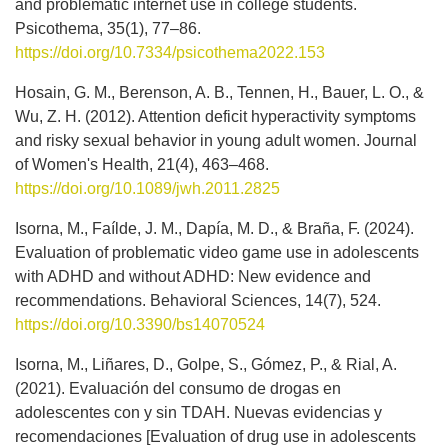
and problematic internet use in college students.
Psicothema, 35(1), 77–86.
https://doi.org/10.7334/psicothema2022.153
Hosain, G. M., Berenson, A. B., Tennen, H., Bauer, L. O., &
Wu, Z. H. (2012). Attention deficit hyperactivity symptoms
and risky sexual behavior in young adult women. Journal
of Women's Health, 21(4), 463–468.
https://doi.org/10.1089/jwh.2011.2825
Isorna, M., Faílde, J. M., Dapía, M. D., & Braña, F. (2024).
Evaluation of problematic video game use in adolescents
with ADHD and without ADHD: New evidence and
recommendations. Behavioral Sciences, 14(7), 524.
https://doi.org/10.3390/bs14070524
Isorna, M., Liñares, D., Golpe, S., Gómez, P., & Rial, A.
(2021). Evaluación del consumo de drogas en
adolescentes con y sin TDAH. Nuevas evidencias y
recomendaciones [Evaluation of drug use in adolescents