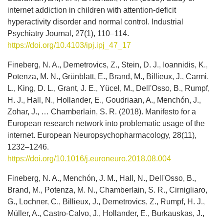
internet addiction in children with attention-deficit
hyperactivity disorder and normal control. Industrial
Psychiatry Journal, 27(1), 110–114.
https://doi.org/10.4103/ipj.ipj_47_17
Fineberg, N. A., Demetrovics, Z., Stein, D. J., Ioannidis, K.,
Potenza, M. N., Grünblatt, E., Brand, M., Billieux, J., Carmi,
L., King, D. L., Grant, J. E., Yücel, M., Dell'Osso, B., Rumpf,
H. J., Hall, N., Hollander, E., Goudriaan, A., Menchón, J.,
Zohar, J., … Chamberlain, S. R. (2018). Manifesto for a
European research network into problematic usage of the
internet. European Neuropsychopharmacology, 28(11),
1232–1246.
https://doi.org/10.1016/j.euroneuro.2018.08.004
Fineberg, N. A., Menchón, J. M., Hall, N., Dell'Osso, B.,
Brand, M., Potenza, M. N., Chamberlain, S. R., Cirnigliaro,
G., Lochner, C., Billieux, J., Demetrovics, Z., Rumpf, H. J.,
Müller, A., Castro-Calvo, J., Hollander, E., Burkauskas, J.,