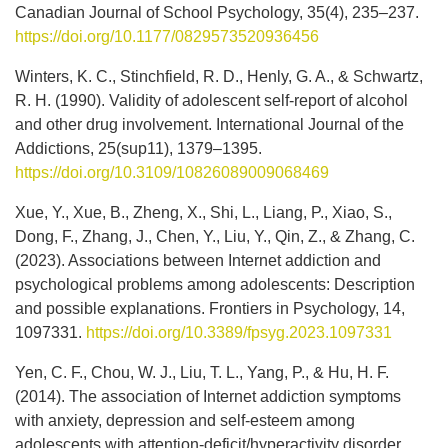
Canadian Journal of School Psychology, 35(4), 235–237.
https://doi.org/10.1177/0829573520936456
Winters, K. C., Stinchfield, R. D., Henly, G. A., & Schwartz,
R. H. (1990). Validity of adolescent self-report of alcohol
and other drug involvement. International Journal of the
Addictions, 25(sup11), 1379–1395.
https://doi.org/10.3109/10826089009068469
Xue, Y., Xue, B., Zheng, X., Shi, L., Liang, P., Xiao, S.,
Dong, F., Zhang, J., Chen, Y., Liu, Y., Qin, Z., & Zhang, C.
(2023). Associations between Internet addiction and
psychological problems among adolescents: Description
and possible explanations. Frontiers in Psychology, 14,
1097331.
https://doi.org/10.3389/fpsyg.2023.1097331
Yen, C. F., Chou, W. J., Liu, T. L., Yang, P., & Hu, H. F.
(2014). The association of Internet addiction symptoms
with anxiety, depression and self-esteem among
adolescents with attention-deficit/hyperactivity disorder.