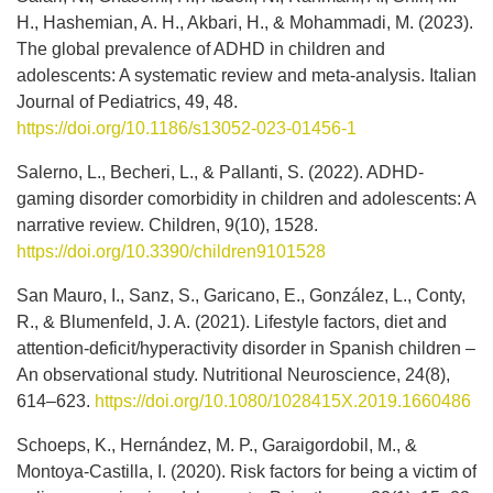
H., Hashemian, A. H., Akbari, H., & Mohammadi, M. (2023).
The global prevalence of ADHD in children and
adolescents: A systematic review and meta-analysis. Italian
Journal of Pediatrics, 49, 48.
https://doi.org/10.1186/s13052-023-01456-1
Salerno, L., Becheri, L., & Pallanti, S. (2022). ADHD-
gaming disorder comorbidity in children and adolescents: A
narrative review. Children, 9(10), 1528.
https://doi.org/10.3390/children9101528
San Mauro, I., Sanz, S., Garicano, E., González, L., Conty,
R., & Blumenfeld, J. A. (2021). Lifestyle factors, diet and
attention-deficit/hyperactivity disorder in Spanish children –
An observational study. Nutritional Neuroscience, 24(8),
614–623.
https://doi.org/10.1080/1028415X.2019.1660486
Schoeps, K., Hernández, M. P., Garaigordobil, M., &
Montoya-Castilla, I. (2020). Risk factors for being a victim of