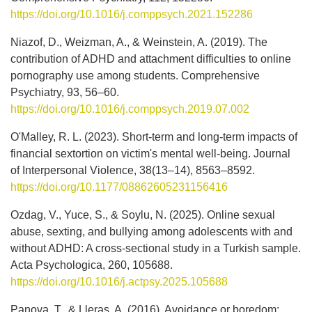
https://doi.org/10.1016/j.comppsych.2021.152286
Niazof, D., Weizman, A., & Weinstein, A. (2019). The
contribution of ADHD and attachment difficulties to online
pornography use among students. Comprehensive
Psychiatry, 93, 56–60.
https://doi.org/10.1016/j.comppsych.2019.07.002
O'Malley, R. L. (2023). Short-term and long-term impacts of
financial sextortion on victim's mental well-being. Journal
of Interpersonal Violence, 38(13–14), 8563–8592.
https://doi.org/10.1177/08862605231156416
Ozdag, V., Yuce, S., & Soylu, N. (2025). Online sexual
abuse, sexting, and bullying among adolescents with and
without ADHD: A cross-sectional study in a Turkish sample.
Acta Psychologica, 260, 105688.
https://doi.org/10.1016/j.actpsy.2025.105688
Panova, T., & Lleras, A. (2016). Avoidance or boredom: