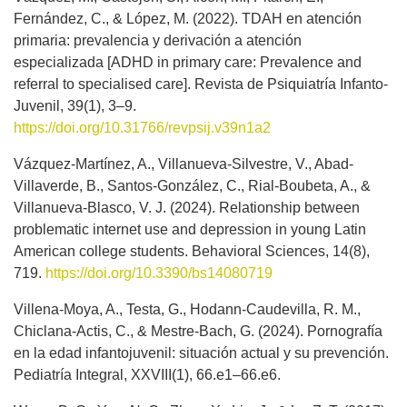
Fernández, C., & López, M. (2022). TDAH en atención
primaria: prevalencia y derivación a atención
especializada [ADHD in primary care: Prevalence and
referral to specialised care]. Revista de Psiquiatría Infanto-
Juvenil, 39(1), 3–9.
https://doi.org/10.31766/revpsij.v39n1a2
Vázquez-Martínez, A., Villanueva-Silvestre, V., Abad-
Villaverde, B., Santos-González, C., Rial-Boubeta, A., &
Villanueva-Blasco, V. J. (2024). Relationship between
problematic internet use and depression in young Latin
American college students. Behavioral Sciences, 14(8),
719.
https://doi.org/10.3390/bs14080719
Villena-Moya, A., Testa, G., Hodann-Caudevilla, R. M.,
Chiclana-Actis, C., & Mestre-Bach, G. (2024). Pornografía
en la edad infantojuvenil: situación actual y su prevención.
Pediatría Integral, XXVIII(1), 66.e1–66.e6.