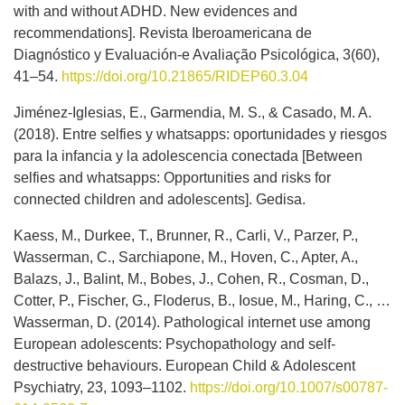
with and without ADHD. New evidences and
recommendations]. Revista Iberoamericana de
Diagnóstico y Evaluación-e Avaliação Psicológica, 3(60),
41–54.
https://doi.org/10.21865/RIDEP60.3.04
Jiménez-Iglesias, E., Garmendia, M. S., & Casado, M. A.
(2018). Entre selfies y whatsapps: oportunidades y riesgos
para la infancia y la adolescencia conectada [Between
selfies and whatsapps: Opportunities and risks for
connected children and adolescents]. Gedisa.
Kaess, M., Durkee, T., Brunner, R., Carli, V., Parzer, P.,
Wasserman, C., Sarchiapone, M., Hoven, C., Apter, A.,
Balazs, J., Balint, M., Bobes, J., Cohen, R., Cosman, D.,
Cotter, P., Fischer, G., Floderus, B., Iosue, M., Haring, C., …
Wasserman, D. (2014). Pathological internet use among
European adolescents: Psychopathology and self-
destructive behaviours. European Child & Adolescent
Psychiatry, 23, 1093–1102.
https://doi.org/10.1007/s00787-