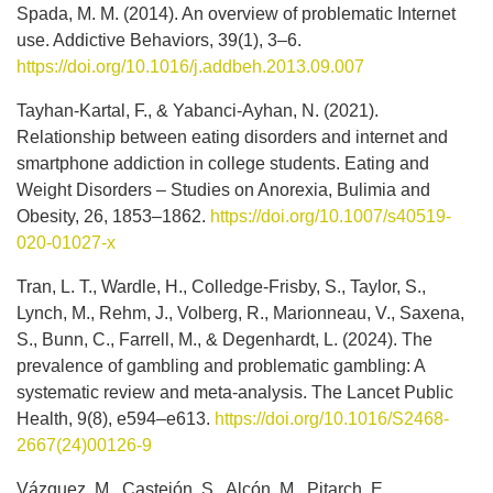
Spada, M. M. (2014). An overview of problematic Internet
use. Addictive Behaviors, 39(1), 3–6.
https://doi.org/10.1016/j.addbeh.2013.09.007
Tayhan-Kartal, F., & Yabanci-Ayhan, N. (2021).
Relationship between eating disorders and internet and
smartphone addiction in college students. Eating and
Weight Disorders – Studies on Anorexia, Bulimia and
Obesity, 26, 1853–1862.
https://doi.org/10.1007/s40519-
020-01027-x
Tran, L. T., Wardle, H., Colledge-Frisby, S., Taylor, S.,
Lynch, M., Rehm, J., Volberg, R., Marionneau, V., Saxena,
S., Bunn, C., Farrell, M., & Degenhardt, L. (2024). The
prevalence of gambling and problematic gambling: A
systematic review and meta-analysis. The Lancet Public
Health, 9(8), e594–e613.
https://doi.org/10.1016/S2468-
2667(24)00126-9
Vázquez, M., Castejón, S., Alcón, M., Pitarch, E.,