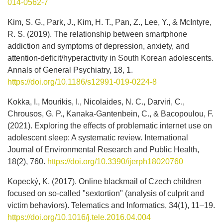
014-0562-7
Kim, S. G., Park, J., Kim, H. T., Pan, Z., Lee, Y., & McIntyre,
R. S. (2019). The relationship between smartphone
addiction and symptoms of depression, anxiety, and
attention-deficit/hyperactivity in South Korean adolescents.
Annals of General Psychiatry, 18, 1.
https://doi.org/10.1186/s12991-019-0224-8
Kokka, I., Mourikis, I., Nicolaides, N. C., Darviri, C.,
Chrousos, G. P., Kanaka-Gantenbein, C., & Bacopoulou, F.
(2021). Exploring the effects of problematic internet use on
adolescent sleep: A systematic review. International
Journal of Environmental Research and Public Health,
18(2), 760.
https://doi.org/10.3390/ijerph18020760
Kopecký, K. (2017). Online blackmail of Czech children
focused on so-called "sextortion" (analysis of culprit and
victim behaviors). Telematics and Informatics, 34(1), 11–19.
https://doi.org/10.1016/j.tele.2016.04.004