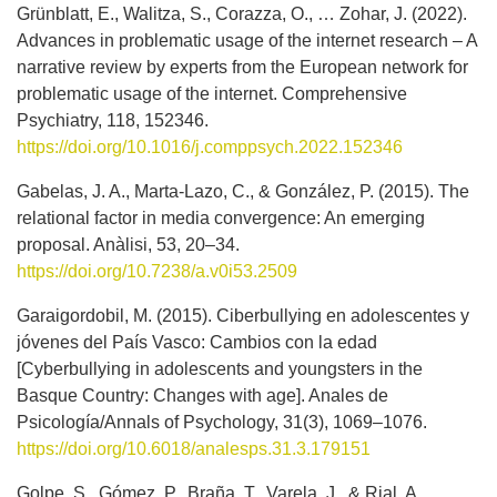
Grünblatt, E., Walitza, S., Corazza, O., … Zohar, J. (2022).
Advances in problematic usage of the internet research – A
narrative review by experts from the European network for
problematic usage of the internet. Comprehensive
Psychiatry, 118, 152346.
https://doi.org/10.1016/j.comppsych.2022.152346
Gabelas, J. A., Marta-Lazo, C., & González, P. (2015). The
relational factor in media convergence: An emerging
proposal. Anàlisi, 53, 20–34.
https://doi.org/10.7238/a.v0i53.2509
Garaigordobil, M. (2015). Ciberbullying en adolescentes y
jóvenes del País Vasco: Cambios con la edad
[Cyberbullying in adolescents and youngsters in the
Basque Country: Changes with age]. Anales de
Psicología/Annals of Psychology, 31(3), 1069–1076.
https://doi.org/10.6018/analesps.31.3.179151
Golpe, S., Gómez, P., Braña, T., Varela, J., & Rial, A.