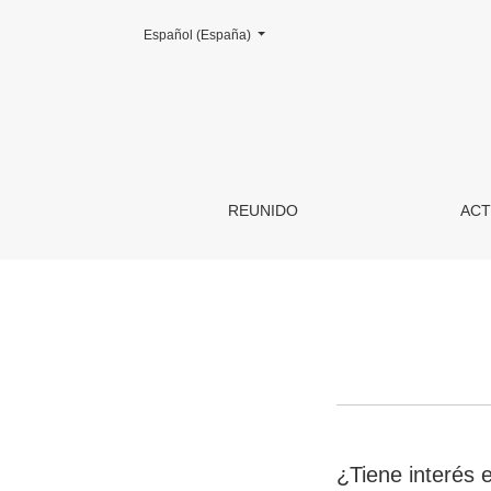
Cambiar el idioma. El actual es:
Español (España)
Información para autores/as
REUNIDO
ACT
¿Tiene interés 