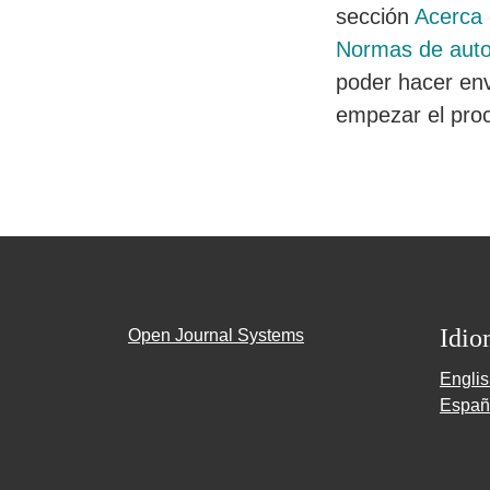
sección
Acerca 
Normas de auto
poder hacer env
empezar el pro
Idio
Open Journal Systems
Engli
Españ