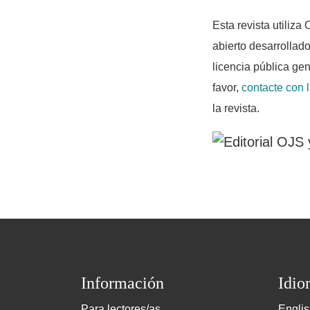
Esta revista utiliz
abierto desarrollad
licencia pública ge
favor,
contacte con l
la revista.
Información
Idio
Para lectores/as
Engli