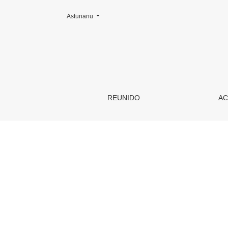
Cambiar la llingua. L'actual ye:
Asturianu
Los númberos primos. Teoremes y conxetures
REUNIDO
AC