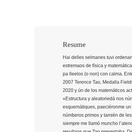
Resume
Hai delles selmanes tuvi ordenan
estremaos de física y matemática.
pa lleelos (o non) con calma. Ent
2007 Terence Tao, Medalla Field
2020 y ún de los matemáticos act
«Estructura y aleatoriedá nos n
esquemátiques, paeciéronme un 
númberos primos y tamién de les
siempre me llamó muncho l’atenci
resultaos que Tao presentaba. D