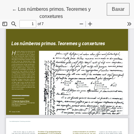
Volver a los detalles del artículu
←
Los númberos primos. Teoremes y
Baxar
conxetures