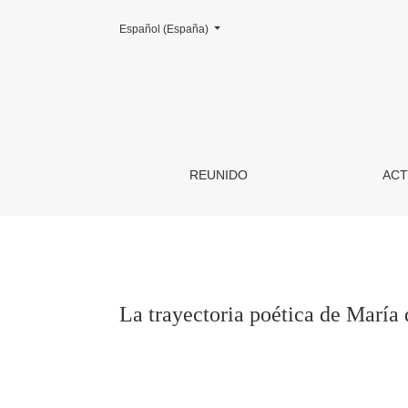
Cambiar el idioma. El actual es:
Español (España)
La trayectoria poética de María de los Reyes F
REUNIDO
ACT
La trayectoria poética de María 