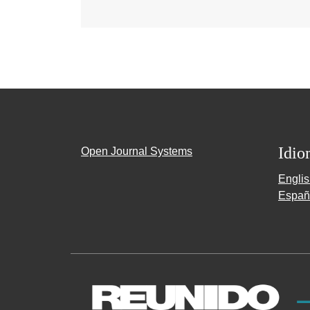
Idio
Open Journal Systems
Engli
Españ