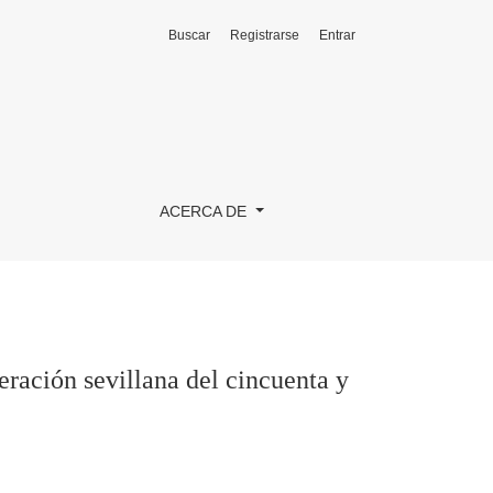
Buscar
Registrarse
Entrar
uenta y tantos&quot;
ACERCA DE
eración sevillana del cincuenta y