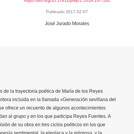
https://doi.org/10.17811/prep.2.2016.157-182
Publicado 2017-02-07
José Jurado Morales
is de la trayectoria poética de María de los Reyes
itora incluida en la llamada «Generación sevillana del
 se ofrece un recuento de algunos acontecimientos
lidan al grupo y en los que participa Reyes Fuentes. A
sión de su obra en tres ciclos poéticos en los que
esía sentimental, la elegíaca y la religiosa, y la