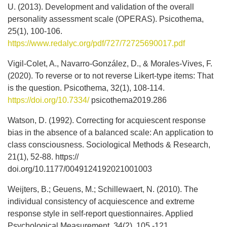
U. (2013). Development and validation of the overall
personality assessment scale (OPERAS). Psicothema,
25(1), 100-106.
https://www.redalyc.org/pdf/727/72725690017.pdf
Vigil-Colet, A., Navarro-González, D., & Morales-Vives, F.
(2020). To reverse or to not reverse Likert-type items: That
is the question. Psicothema, 32(1), 108-114.
https://doi.org/10.7334/
psicothema2019.286
Watson, D. (1992). Correcting for acquiescent response
bias in the absence of a balanced scale: An application to
class consciousness. Sociological Methods & Research,
21(1), 52-88. https://
doi.org/10.1177/0049124192021001003
Weijters, B.; Geuens, M.; Schillewaert, N. (2010). The
individual consistency of acquiescence and extreme
response style in self-report questionnaires. Applied
Psychological Measurement, 34(2), 105 -121.