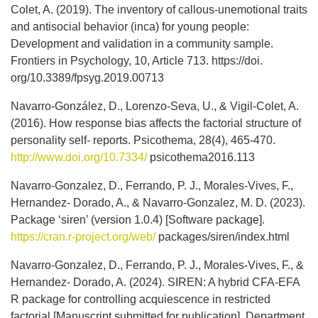
Colet, A. (2019). The inventory of callous-unemotional traits
and antisocial behavior (inca) for young people:
Development and validation in a community sample.
Frontiers in Psychology, 10, Article 713. https://doi.
org/10.3389/fpsyg.2019.00713
Navarro-González, D., Lorenzo-Seva, U., & Vigil-Colet, A.
(2016). How response bias affects the factorial structure of
personality self- reports. Psicothema, 28(4), 465-470.
http://www.doi.org/10.7334/
psicothema2016.113
Navarro-Gonzalez, D., Ferrando, P. J., Morales-Vives, F.,
Hernandez- Dorado, A., & Navarro-Gonzalez, M. D. (2023).
Package ‘siren’ (version 1.0.4) [Software package].
https://cran.r-project.org/web/
packages/siren/index.html
Navarro-Gonzalez, D., Ferrando, P. J., Morales-Vives, F., &
Hernandez- Dorado, A. (2024). SIREN: A hybrid CFA-EFA
R package for controlling acquiescence in restricted
factorial [Manuscript submitted for publication]. Department