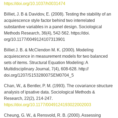
https://doi.org/10.1037/h0031474
Billiet, J. B & Davidov, E. (2008). Testing the stability of an
acquiescence style factor behind two interrelated
substantive variables in a panel design. Sociological
Methods Research, 36(4), 542-562. https://doi.
org/10.1177/0049124107313901
Billiet J. B. & McClendon M. K. (2000). Modeling
acquiescence in measurement models for two balanced
sets of items. Structural Equation Modeling: A
Multidisciplinary Journal, 7(4), 608-628. http://
doi.org/1207/S15328007SEM0704_5
Chan, W., & Bentler, P. M. (1993). The covariance structure
analysis of ipsative data. Sociological Methods &
Research, 22(2), 214-247.
https://doi.org/10.1177/0049124193022002003
Cheung, G. W., & Rensvold, R. B. (2000). Assessing