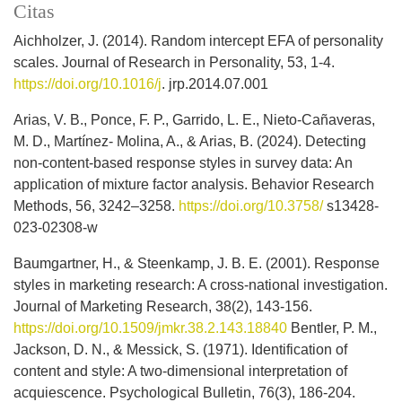
Citas
Aichholzer, J. (2014). Random intercept EFA of personality
scales. Journal of Research in Personality, 53, 1-4.
https://doi.org/10.1016/j
. jrp.2014.07.001
Arias, V. B., Ponce, F. P., Garrido, L. E., Nieto-Cañaveras,
M. D., Martínez- Molina, A., & Arias, B. (2024). Detecting
non-content-based response styles in survey data: An
application of mixture factor analysis. Behavior Research
Methods, 56, 3242–3258.
https://doi.org/10.3758/
s13428-
023-02308-w
Baumgartner, H., & Steenkamp, J. B. E. (2001). Response
styles in marketing research: A cross-national investigation.
Journal of Marketing Research, 38(2), 143-156.
https://doi.org/10.1509/jmkr.38.2.143.18840
Bentler, P. M.,
Jackson, D. N., & Messick, S. (1971). Identification of
content and style: A two-dimensional interpretation of
acquiescence. Psychological Bulletin, 76(3), 186-204.