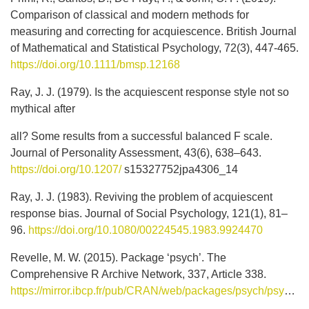
Comparison of classical and modern methods for
measuring and correcting for acquiescence. British Journal
of Mathematical and Statistical Psychology, 72(3), 447-465.
https://doi.org/10.1111/bmsp.12168
Ray, J. J. (1979). Is the acquiescent response style not so
mythical after
all? Some results from a successful balanced F scale.
Journal of Personality Assessment, 43(6), 638–643.
https://doi.org/10.1207/
s15327752jpa4306_14
Ray, J. J. (1983). Reviving the problem of acquiescent
response bias. Journal of Social Psychology, 121(1), 81–
96.
https://doi.org/10.1080/00224545.1983.9924470
Revelle, M. W. (2015). Package ‘psych’. The
Comprehensive R Archive Network, 337, Article 338.
https://mirror.ibcp.fr/pub/CRAN/web/packages/psych/psych.pdf