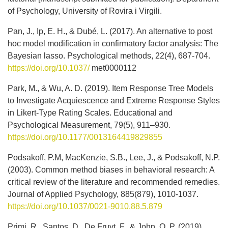
of Psychology, University of Rovira i Virgili.
Pan, J., Ip, E. H., & Dubé, L. (2017). An alternative to post
hoc model modification in confirmatory factor analysis: The
Bayesian lasso. Psychological methods, 22(4), 687-704.
https://doi.org/10.1037/
met0000112
Park, M., & Wu, A. D. (2019). Item Response Tree Models
to Investigate Acquiescence and Extreme Response Styles
in Likert-Type Rating Scales. Educational and
Psychological Measurement, 79(5), 911–930.
https://doi.org/10.1177/0013164419829855
Podsakoff, P.M, MacKenzie, S.B., Lee, J., & Podsakoff, N.P.
(2003). Common method biases in behavioral research: A
critical review of the literature and recommended remedies.
Journal of Applied Psychology, 885(879), 1010-1037.
https://doi.org/10.1037/0021-9010.88.5.879
Primi, R., Santos, D., De Fruyt, F., & John, O. P. (2019).