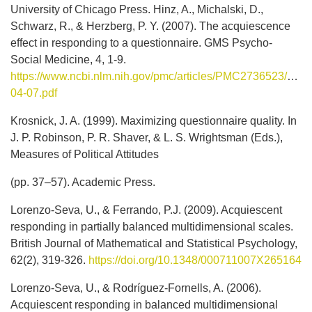
University of Chicago Press. Hinz, A., Michalski, D.,
Schwarz, R., & Herzberg, P. Y. (2007). The acquiescence
effect in responding to a questionnaire. GMS Psycho-
Social Medicine, 4, 1-9.
https://www.ncbi.nlm.nih.gov/pmc/articles/PMC2736523/pdf/
04-07.pdf
Krosnick, J. A. (1999). Maximizing questionnaire quality. In
J. P. Robinson, P. R. Shaver, & L. S. Wrightsman (Eds.),
Measures of Political Attitudes
(pp. 37–57). Academic Press.
Lorenzo-Seva, U., & Ferrando, P.J. (2009). Acquiescent
responding in partially balanced multidimensional scales.
British Journal of Mathematical and Statistical Psychology,
62(2), 319-326.
https://doi.org/10.1348/000711007X265164
Lorenzo-Seva, U., & Rodríguez-Fornells, A. (2006).
Acquiescent responding in balanced multidimensional