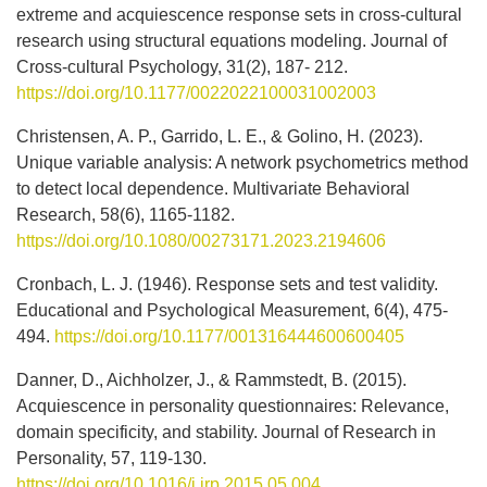
extreme and acquiescence response sets in cross-cultural
research using structural equations modeling. Journal of
Cross-cultural Psychology, 31(2), 187- 212.
https://doi.org/10.1177/0022022100031002003
Christensen, A. P., Garrido, L. E., & Golino, H. (2023).
Unique variable analysis: A network psychometrics method
to detect local dependence. Multivariate Behavioral
Research, 58(6), 1165-1182.
https://doi.org/10.1080/00273171.2023.2194606
Cronbach, L. J. (1946). Response sets and test validity.
Educational and Psychological Measurement, 6(4), 475-
494.
https://doi.org/10.1177/001316444600600405
Danner, D., Aichholzer, J., & Rammstedt, B. (2015).
Acquiescence in personality questionnaires: Relevance,
domain specificity, and stability. Journal of Research in
Personality, 57, 119-130.
https://doi.org/10.1016/j.jrp.2015.05.004