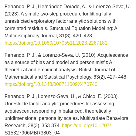
Ferrando, P. J., Hernández-Dorado, A., & Lorenzo-Seva, U.
(2023). A simple two-step procedure for fitting fully
unrestricted exploratory factor analytic solutions with
correlated residuals. Structural Equation Modeling: A
Multidisciplinary Journal, 31(3), 420–428.
https://doi.org/10.1080/10705511.2023.2267181
Ferrando, P. J., & Lorenzo-Seva, U. (2010). Acquiescence
as a source of bias and model and person misfit: A
theoretical and empirical analysis. British Journal of
Mathematical and Statistical Psychology, 63(2), 427- 448.
https://doi.org/10.1348/000711009X470740
Ferrando, P. J., Lorenzo-Seva, U., & Chico, E. (2003).
Unrestricte factor analytic procedures for assessing
acquiescent responding in balanced, theoretically
unidimensional personality scales. Multivariate Behavioral
Research, 38(3), 353-374.
https://doi.org/10.1207/
S15327906MBR3803_04