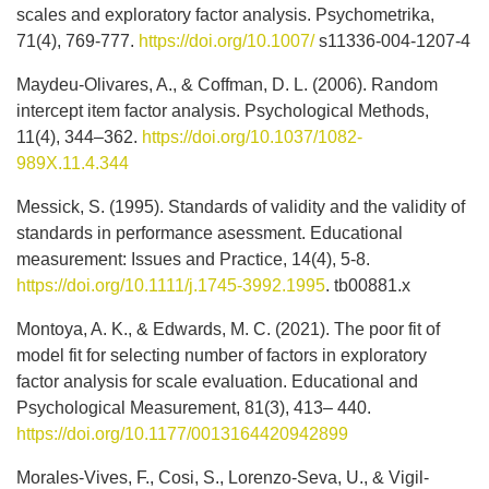
scales and exploratory factor analysis. Psychometrika,
71(4), 769-777.
https://doi.org/10.1007/
s11336-004-1207-4
Maydeu-Olivares, A., & Coffman, D. L. (2006). Random
intercept item factor analysis. Psychological Methods,
11(4), 344–362.
https://doi.org/10.1037/1082-
989X.11.4.344
Messick, S. (1995). Standards of validity and the validity of
standards in performance asessment. Educational
measurement: Issues and Practice, 14(4), 5-8.
https://doi.org/10.1111/j.1745-3992.1995
. tb00881.x
Montoya, A. K., & Edwards, M. C. (2021). The poor fit of
model fit for selecting number of factors in exploratory
factor analysis for scale evaluation. Educational and
Psychological Measurement, 81(3), 413– 440.
https://doi.org/10.1177/0013164420942899
Morales-Vives, F., Cosi, S., Lorenzo-Seva, U., & Vigil-