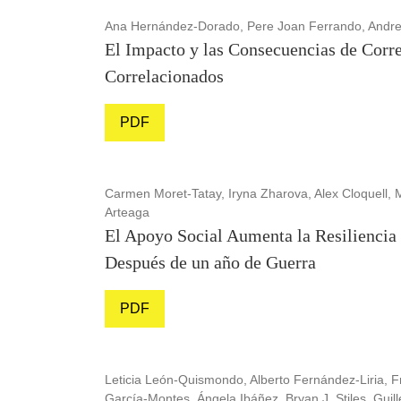
Ana Hernández-Dorado, Pere Joan Ferrando, Andreu
El Impacto y las Consecuencias de Corr
Correlacionados
PDF
Carmen Moret-Tatay, Iryna Zharova, Alex Cloquell,
Arteaga
El Apoyo Social Aumenta la Resiliencia
Después de un año de Guerra
PDF
Leticia León-Quismondo, Alberto Fernández-Liria, F
García-Montes, Ángela Ibáñez, Bryan J. Stiles, Gui