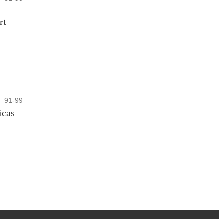
rt
91-99
icas