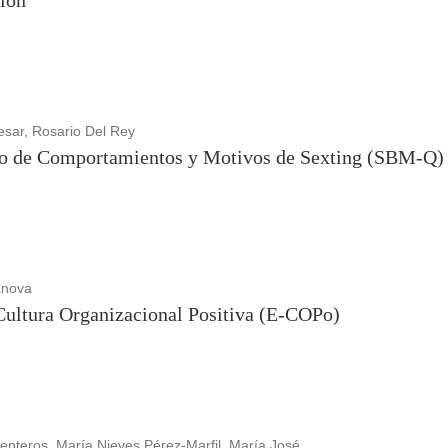
ción
esar, Rosario Del Rey
rio de Comportamientos y Motivos de Sexting (SBM-Q)
anova
 Cultura Organizacional Positiva (E-COPo)
teros, María Nieves Pérez-Marfil, María José