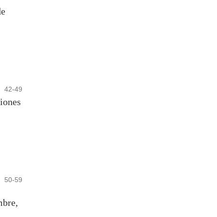
de
42-49
iones
50-59
mbre,