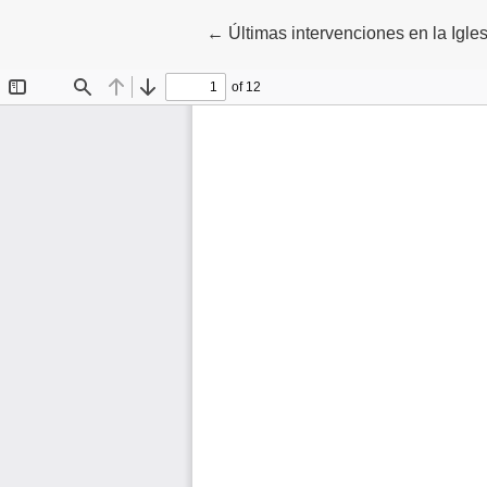
Volver a los detalles del artículo
←
Últimas intervenciones en la Igle