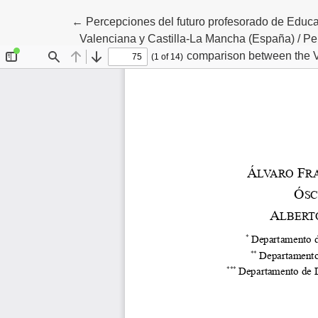
Volver a los detalles del artículo
←
Percepciones del futuro profesorado de Educa
Valenciana y Castilla-La Mancha (España) / Per
comparison between the V